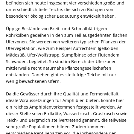
befinden sich heute insgesamt vier
verschieden große und
unterschiedlich tiefe Teiche, die sich zu Biotopen von
besonderer ökologischer Bedeutung entwickelt haben.
Üppige Bestände von Breit- und Schmalblättrigem
Rohrkolben gedeihen in den zum Teil ausgedehnten flachen
Uferzonen. Sie werden von weiteren typischen Pflanzen der
Ufervegetation, wie zum Beispiel Aufrechtem Igelkolben,
Mädesüß, Ufer-Wolfstrapp, Sumpfbinse oder Flutendem
Schwaden, begleitet. So sind im Bereich der Uferzonen
mittlerweile recht naturnahe Pflanzengesellschaften
entstanden. Daneben gibt es steilufrige Teiche mit nur
wenig bewachsenen Ufern.
Da die Gewässer durch ihre Qualität und Formenvielfalt
ideale Voraussetzungen für Amphibien bieten, konnte hier
ein reiches Amphibienvorkommen festgestellt werden. An
dieser Stelle seien Erdkröte, Wasserfrosch, Grasfrosch sowie
Teich- und Bergmolch stellvertretend genannt, die teilweise
sehr große Populationen bilden. Zudem kommen
verschiedene Reptilienarten vor, die insbesondere den