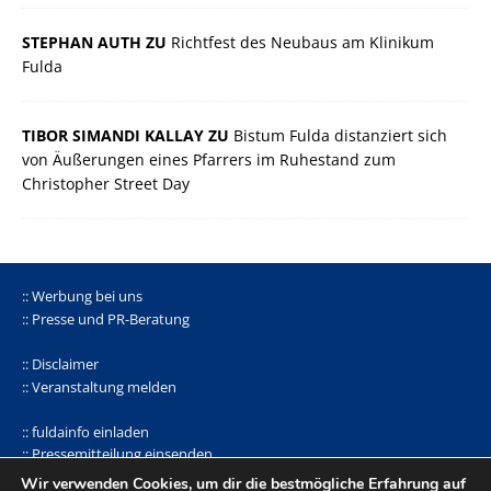
STEPHAN AUTH ZU
Richtfest des Neubaus am Klinikum
Fulda
TIBOR SIMANDI KALLAY ZU
Bistum Fulda distanziert sich
von Äußerungen eines Pfarrers im Ruhestand zum
Christopher Street Day
:: Werbung bei uns
:: Presse und PR-Beratung
:: Disclaimer
:: Veranstaltung melden
:: fuldainfo einladen
:: Pressemitteilung einsenden
Wir verwenden Cookies, um dir die bestmögliche Erfahrung auf