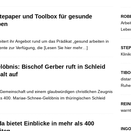
itepaper und Toolbox für gesunde
ROB
Arbei
ben
Leben
tert ihr Angebot rund um das Prädikat „gesund arbeiten in
ente zur Verfügung, die
[Lesen Sie hier mehr…]
STE
Klini
öbnis: Bischof Gerber ruft in Schleid
TIBO
alt auf
dista
Ruhes
t, Gemeinschaft und einem glaubwürdigen christlichen Zeugnis
as 400. Mariae-Schnee-Gelöbnis im thüringischen Schleid
REIN
warnt
 bietet Einblicke in mehr als 400
ING