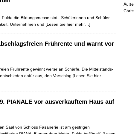
iten
Äußer
Chris
 Fulda die Bildungsmesse statt. Schülerinnen und Schüler
chkeit, Unternehmen und
[Lesen Sie hier mehr…]
abschlagsfreien Frührente und warnt vor
eien Frührente gewinnt weiter an Schärfe. Die Mittelstands-
h entschieden dafür aus, den Vorschlag
[Lesen Sie hier
9. PIANALE vor ausverkauftem Haus auf
en Saal von Schloss Fasanerie ist am gestrigen
esjährige PIANALE unter dem Motto „Fulda beflügelt“
[Lesen