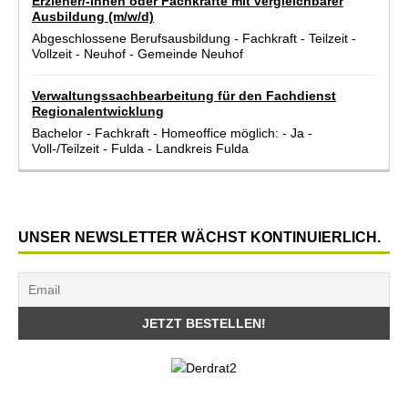
Erzieher/-innen oder Fachkräfte mit vergleichbarer
Ausbildung (m/w/d)
Abgeschlossene Berufsausbildung
-
Fachkraft
-
Teilzeit
-
Vollzeit
-
Neuhof
-
Gemeinde Neuhof
Verwaltungssachbearbeitung für den Fachdienst
Regionalentwicklung
Bachelor
-
Fachkraft
-
Homeoffice möglich:
-
Ja
-
Voll-/Teilzeit
-
Fulda
-
Landkreis Fulda
UNSER NEWSLETTER WÄCHST KONTINUIERLICH.