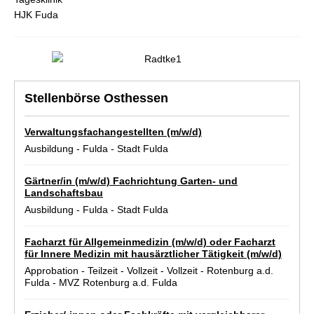
Stellenbörse Osthessen
Verwaltungsfachangestellten (m/w/d)
Ausbildung
-
Fulda
-
Stadt Fulda
Gärtner/in (m/w/d) Fachrichtung Garten- und
Landschaftsbau
Ausbildung
-
Fulda
-
Stadt Fulda
Facharzt für Allgemeinmedizin (m/w/d) oder Facharzt
für Innere Medizin mit hausärztlicher Tätigkeit (m/w/d)
Approbation
-
Teilzeit
-
Vollzeit
-
Vollzeit
-
Rotenburg a.d.
Fulda
-
MVZ Rotenburg a.d. Fulda