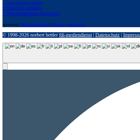
:: Veranstaltung melden
:: fuldainfo einladen
:: Pressemitteilung einsenden
facebook |
Whatsapp-Kanal
|
bluseky
|
mastodon
© 1998-2026 norbert hettler
fdi-mediendienst
|
Datenschutz
|
Impress