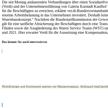
Die seit Montag andauernden Verhandlungen über einen Sozialtarifver
(Verdi) und der Unternehmensführung von Galeria Karstadt Kaufhof wer
für die Beschäftigten zu erreichen, erklärte ver.di-Bundesvorstandsmi
enorme Arbeitsbelastung in das Unternehmen investiert. Deshalb kön
Warenhauskonzept.“ Nachdem die Bundestarifkommission der Gewerks
gilt für eine tarifliche Absicherung der Beschäftigten durch eine Tra
Filialen sowie die Ausgliederung des Waren Service Teams (WST) unte
und 2021. Hier erwartet Verdi für die Aussetzung eine Kompensation, 
Das könnte Sie auch interessieren
RhönEnergie und Kommunen warnen vor Wasserengpass: Verbrauch liegt bereits