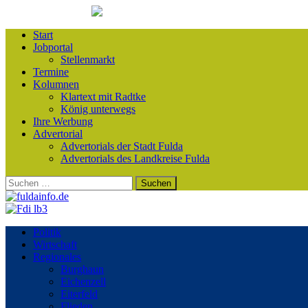
Start
Jobportal
Stellenmarkt
Termine
Kolumnen
Klartext mit Radtke
König unterwegs
Ihre Werbung
Advertorial
Advertorials der Stadt Fulda
Advertorials des Landkreise Fulda
Suchen
nach:
Politik
Wirtschaft
Regionales
Burghaun
Eichenzell
Eiterfeld
Flieden