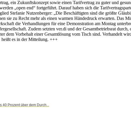
trag, ein Zukunftskonzept sowie einen Tarifvertrag zu guter und gesun
den „open end“ fortgeführt. Darauf haben sich die Tarifvertragsparteie
tglied Stefanie Nutzenberger: „Die Beschäftigten sind die größte Gläubi
nen sie zu Recht mehr als einen warmen Händedruck erwarten. Das Min
chaft die Verhandlungen für eine Demonstration am Montag unterbro
nsfergesellschaft. Zudem setzten ver.di und der Gesamtbetriebsrat durc
r dem Vorbehalt einer Gesamtlösung vom Tisch sind. Verhandelt wird d
heißt es in der Mitteilung. +++
 40 Prozent über dem Durch...