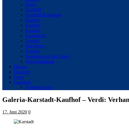
Fulda
Gersfeld
Hersfeld-Rotenburg
Hünfeld
Kalbach
Künzell
Lauterbach
Neuhof
Petersberg
Rasdorf
Rotenburg an der Fulda
Vogelsbergkreis
Hessen
Blaulicht
Sport
Sonstiges
Reise&Freizeit
Galeria-Karstadt-Kaufhof – Verdi: Verha
17. Juni 2020
0