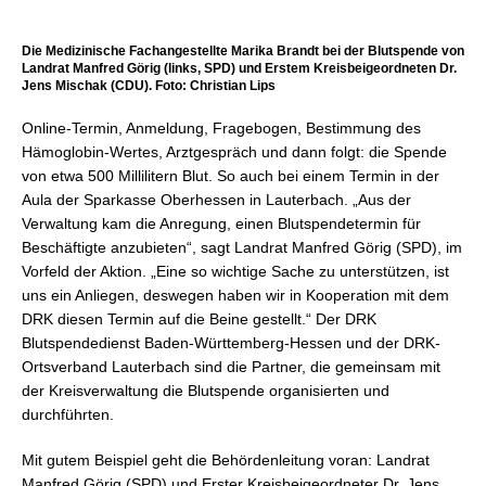
Die Medizinische Fachangestellte Marika Brandt bei der Blutspende von
Landrat Manfred Görig (links, SPD) und Erstem Kreisbeigeordneten Dr.
Jens Mischak (CDU). Foto: Christian Lips
Online-Termin, Anmeldung, Fragebogen, Bestimmung des
Hämoglobin-Wertes, Arztgespräch und dann folgt: die Spende
von etwa 500 Millilitern Blut. So auch bei einem Termin in der
Aula der Sparkasse Oberhessen in Lauterbach. „Aus der
Verwaltung kam die Anregung, einen Blutspendetermin für
Beschäftigte anzubieten“, sagt Landrat Manfred Görig (SPD), im
Vorfeld der Aktion. „Eine so wichtige Sache zu unterstützen, ist
uns ein Anliegen, deswegen haben wir in Kooperation mit dem
DRK diesen Termin auf die Beine gestellt.“ Der DRK
Blutspendedienst Baden-Württemberg-Hessen und der DRK-
Ortsverband Lauterbach sind die Partner, die gemeinsam mit
der Kreisverwaltung die Blutspende organisierten und
durchführten.
Mit gutem Beispiel geht die Behördenleitung voran: Landrat
Manfred Görig (SPD) und Erster Kreisbeigeordneter Dr. Jens