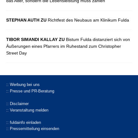
das Alter, sondern die Lebensleistung muss zählen
STEPHAN AUTH ZU
Richtfest des Neubaus am Klinikum Fulda
TIBOR SIMANDI KALLAY ZU
Bistum Fulda distanziert sich von
Äußerungen eines Pfarrers im Ruhestand zum Christopher
Street Day
:: Werbung bei uns
:: Presse und PR-Beratung
:: Disclaimer
:: Veranstaltung melden
:: fuldainfo einladen
:: Pressemitteilung einsenden