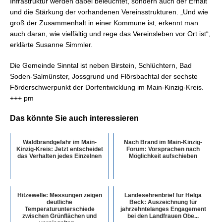
Infrastruktur werden dabei beleuchtet, sondern auch der Erhalt
und die Stärkung der vorhandenen Vereinsstrukturen. „Und wie
groß der Zusammenhalt in einer Kommune ist, erkennt man
auch daran, wie vielfältig und rege das Vereinsleben vor Ort ist“,
erklärte Susanne Simmler.
Die Gemeinde Sinntal ist neben Birstein, Schlüchtern, Bad
Soden-Salmünster, Jossgrund und Flörsbachtal der sechste
Förderschwerpunkt der Dorfentwicklung im Main-Kinzig-Kreis.
+++ pm
Das könnte Sie auch interessieren
Waldbrandgefahr im Main-
Nach Brand im Main-Kinzig-
Kinzig-Kreis: Jetzt entscheidet
Forum: Vorsprachen nach
das Verhalten jedes Einzelnen
Möglichkeit aufschieben
Hitzewelle: Messungen zeigen
Landesehrenbrief für Helga
deutliche
Beck: Auszeichnung für
Temperaturunterschiede
jahrzehntelanges Engagement
zwischen Grünflächen und
bei den Landfrauen Obe...