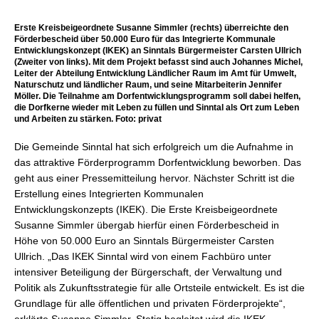
Erste Kreisbeigeordnete Susanne Simmler (rechts) überreichte den
Förderbescheid über 50.000 Euro für das Integrierte Kommunale
Entwicklungskonzept (IKEK) an Sinntals Bürgermeister Carsten Ullrich
(Zweiter von links). Mit dem Projekt befasst sind auch Johannes Michel,
Leiter der Abteilung Entwicklung Ländlicher Raum im Amt für Umwelt,
Naturschutz und ländlicher Raum, und seine Mitarbeiterin Jennifer
Möller. Die Teilnahme am Dorfentwicklungsprogramm soll dabei helfen,
die Dorfkerne wieder mit Leben zu füllen und Sinntal als Ort zum Leben
und Arbeiten zu stärken. Foto: privat
Die Gemeinde Sinntal hat sich erfolgreich um die Aufnahme in
das attraktive Förderprogramm Dorfentwicklung beworben. Das
geht aus einer Pressemitteilung hervor. Nächster Schritt ist die
Erstellung eines Integrierten Kommunalen
Entwicklungskonzepts (IKEK). Die Erste Kreisbeigeordnete
Susanne Simmler übergab hierfür einen Förderbescheid in
Höhe von 50.000 Euro an Sinntals Bürgermeister Carsten
Ullrich. „Das IKEK Sinntal wird von einem Fachbüro unter
intensiver Beteiligung der Bürgerschaft, der Verwaltung und
Politik als Zukunftsstrategie für alle Ortsteile entwickelt. Es ist die
Grundlage für alle öffentlichen und privaten Förderprojekte“,