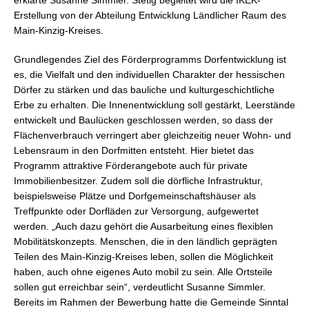
erklärte Susanne Simmler. Stetig begleitet wird die IKEK-
Erstellung von der Abteilung Entwicklung Ländlicher Raum des
Main-Kinzig-Kreises.
Grundlegendes Ziel des Förderprogramms Dorfentwicklung ist
es, die Vielfalt und den individuellen Charakter der hessischen
Dörfer zu stärken und das bauliche und kulturgeschichtliche
Erbe zu erhalten. Die Innenentwicklung soll gestärkt, Leerstände
entwickelt und Baulücken geschlossen werden, so dass der
Flächenverbrauch verringert aber gleichzeitig neuer Wohn- und
Lebensraum in den Dorfmitten entsteht. Hier bietet das
Programm attraktive Förderangebote auch für private
Immobilienbesitzer. Zudem soll die dörfliche Infrastruktur,
beispielsweise Plätze und Dorfgemeinschaftshäuser als
Treffpunkte oder Dorfläden zur Versorgung, aufgewertet
werden. „Auch dazu gehört die Ausarbeitung eines flexiblen
Mobilitätskonzepts. Menschen, die in den ländlich geprägten
Teilen des Main-Kinzig-Kreises leben, sollen die Möglichkeit
haben, auch ohne eigenes Auto mobil zu sein. Alle Ortsteile
sollen gut erreichbar sein“, verdeutlicht Susanne Simmler.
Bereits im Rahmen der Bewerbung hatte die Gemeinde Sinntal