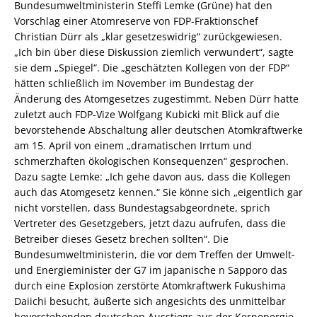
Bundesumweltministerin Steffi Lemke (Grüne) hat den
Vorschlag einer Atomreserve von FDP-Fraktionschef
Christian Dürr als „klar gesetzeswidrig“ zurückgewiesen.
„Ich bin über diese Diskussion ziemlich verwundert“, sagte
sie dem „Spiegel“. Die „geschätzten Kollegen von der FDP“
hätten schließlich im November im Bundestag der
Änderung des Atomgesetzes zugestimmt. Neben Dürr hatte
zuletzt auch FDP-Vize Wolfgang Kubicki mit Blick auf die
bevorstehende Abschaltung aller deutschen Atomkraftwerke
am 15. April von einem „dramatischen Irrtum und
schmerzhaften ökologischen Konsequenzen“ gesprochen.
Dazu sagte Lemke: „Ich gehe davon aus, dass die Kollegen
auch das Atomgesetz kennen.“ Sie könne sich „eigentlich gar
nicht vorstellen, dass Bundestagsabgeordnete, sprich
Vertreter des Gesetzgebers, jetzt dazu aufrufen, dass die
Betreiber dieses Gesetz brechen sollten“. Die
Bundesumweltministerin, die vor dem Treffen der Umwelt-
und Energieminister der G7 im japanische n Sapporo das
durch eine Explosion zerstörte Atomkraftwerk Fukushima
Daiichi besucht, äußerte sich angesichts des unmittelbar
bevorstehenden deutschen Ausstiegs aus der Kernenergie