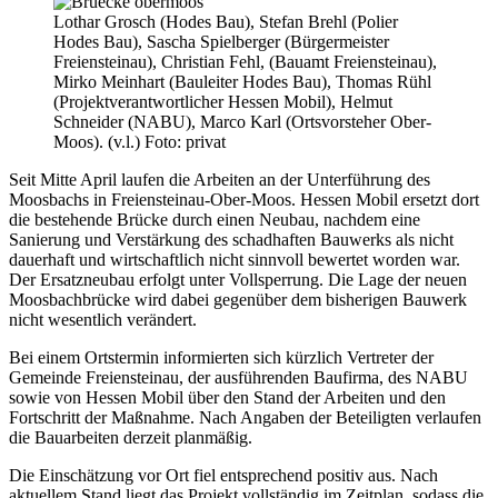
Lothar Grosch (Hodes Bau), Stefan Brehl (Polier
Hodes Bau), Sascha Spielberger (Bürgermeister
Freiensteinau), Christian Fehl, (Bauamt Freiensteinau),
Mirko Meinhart (Bauleiter Hodes Bau), Thomas Rühl
(Projektverantwortlicher Hessen Mobil), Helmut
Schneider (NABU), Marco Karl (Ortsvorsteher Ober-
Moos). (v.l.) Foto: privat
Seit Mitte April laufen die Arbeiten an der Unterführung des
Moosbachs in Freiensteinau-Ober-Moos. Hessen Mobil ersetzt dort
die bestehende Brücke durch einen Neubau, nachdem eine
Sanierung und Verstärkung des schadhaften Bauwerks als nicht
dauerhaft und wirtschaftlich nicht sinnvoll bewertet worden war.
Der Ersatzneubau erfolgt unter Vollsperrung. Die Lage der neuen
Moosbachbrücke wird dabei gegenüber dem bisherigen Bauwerk
nicht wesentlich verändert.
Bei einem Ortstermin informierten sich kürzlich Vertreter der
Gemeinde Freiensteinau, der ausführenden Baufirma, des NABU
sowie von Hessen Mobil über den Stand der Arbeiten und den
Fortschritt der Maßnahme. Nach Angaben der Beteiligten verlaufen
die Bauarbeiten derzeit planmäßig.
Die Einschätzung vor Ort fiel entsprechend positiv aus. Nach
aktuellem Stand liegt das Projekt vollständig im Zeitplan, sodass die