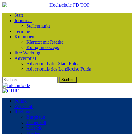
Start
Jobportal
Stellenmarkt
Termine
Kolumnen
Klartext mit Radtke
König unterwegs
Ihre Werbung
Advertorial
Advertorials der Stadt Fulda
Advertorials des Landkreise Fulda
Suchen
nach:
Politik
Wirtschaft
Regionales
Burghaun
Eichenzell
Eiterfeld
Flieden