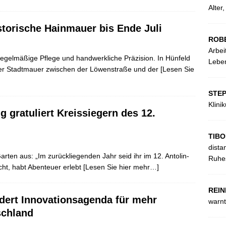
Alter
storische Hainmauer bis Ende Juli
ROB
Arbei
 regelmäßige Pflege und handwerkliche Präzision. In Hünfeld
Leben
der Stadtmauer zwischen der Löwenstraße und der
[Lesen Sie
STE
Klini
 gratuliert Kreissiegern des 12.
TIBO
dista
arten aus: „Im zurückliegenden Jahr seid ihr im 12. Antolin-
Ruhes
ht, habt Abenteuer erlebt
[Lesen Sie hier mehr…]
REIN
dert Innovationsagenda für mehr
warnt
schland