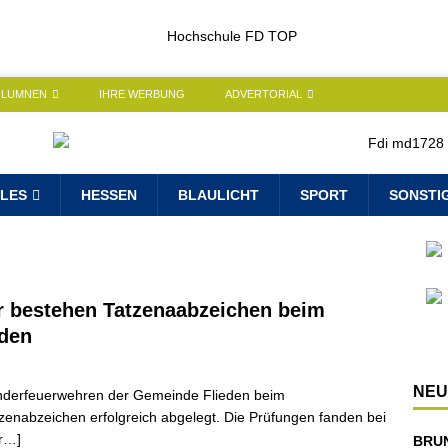
OLUMNEN
IHRE WERBUNG
ADVERTORIAL
LES
HESSEN
BLAULICHT
SPORT
SONSTI
r bestehen Tatzenaabzeichen beim
eden
NEU
inderfeuerwehren der Gemeinde Flieden beim
enabzeichen erfolgreich abgelegt. Die Prüfungen fanden bei
hr…]
BRU