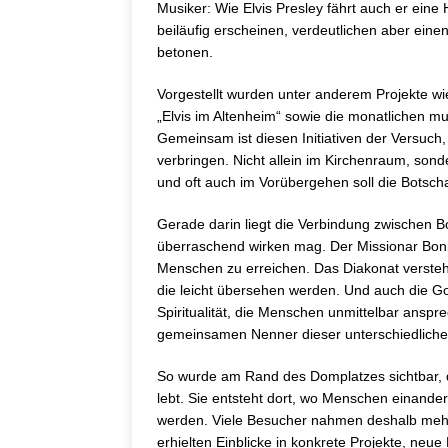
Musiker: Wie Elvis Presley fährt auch er eine
beiläufig erscheinen, verdeutlichen aber eine
betonen.
Vorgestellt wurden unter anderem Projekte wi
„Elvis im Altenheim“ sowie die monatlichen m
Gemeinsam ist diesen Initiativen der Versuch
verbringen. Nicht allein im Kirchenraum, son
und oft auch im Vorübergehen soll die Botsch
Gerade darin liegt die Verbindung zwischen Bo
überraschend wirken mag. Der Missionar Boni
Menschen zu erreichen. Das Diakonat versteh
die leicht übersehen werden. Und auch die Gos
Spiritualität, die Menschen unmittelbar anspr
gemeinsamen Nenner dieser unterschiedlichen
So wurde am Rand des Domplatzes sichtbar, d
lebt. Sie entsteht dort, wo Menschen einande
werden. Viele Besucher nahmen deshalb mehr 
erhielten Einblicke in konkrete Projekte, neu