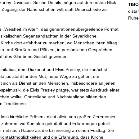
 Harley Davidson. Solche Details mögen auf den ersten Blick
TIBO
n Zugang, der Nähe schaffen will, statt Unterschiede zu
dista
Ruhes
e „Weisheit im Alter“, das generationenübergreifende Format
usikalischen Segensandachten in der Severikirche.
, Kirche dort erfahrbar zu machen, wo Menschen ihren Alltag
dern auf Straßen und Plätzen, in persönlichen Gesprächen
aft des Glaubens Gestalt gewinnen.
nifatius, dem Diakonat und Elvis Presley, die zunächst
fatius steht für den Mut, neue Wege zu gehen, um
t sich als Dienst an den Menschen, insbesondere an jenen,
pelmusik, die Elvis Presley prägte, war stets Ausdruck einer
echen wollte. Gottesliebe und Nächstenliebe bilden den
 Traditionen.
ass kirchliche Präsenz nicht allein von großen Zeremonien
r zuhören, wo Kontakte geknüpft und Erfahrungen geteilt
mit nach Hause als die Erinnerung an einen Festtag. Sie
e Kontaktmöglichkeiten und die Erfahrung, dass Kirche