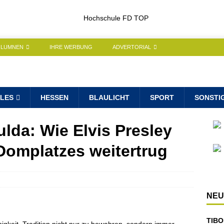
OLUMNEN
IHRE WERBUNG
ADVERTORIAL
LES
HESSEN
BLAULICHT
SPORT
SONSTI
ulda: Wie Elvis Presley
Domplatzes weitertrug
NEU
TIBO