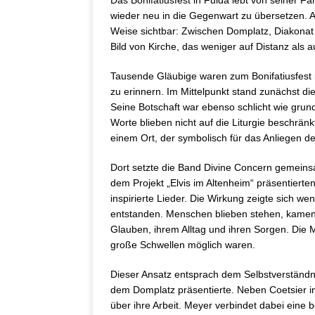
Das Bonifatiusfest in Fulda lebt von seiner F
wieder neu in die Gegenwart zu übersetzen.
Weise sichtbar: Zwischen Domplatz, Diakonat 
Bild von Kirche, das weniger auf Distanz als 
Tausende Gläubige waren zum Bonifatiusfest
zu erinnern. Im Mittelpunkt stand zunächst d
Seine Botschaft war ebenso schlicht wie grundl
Worte blieben nicht auf die Liturgie beschrän
einem Ort, der symbolisch für das Anliegen d
Dort setzte die Band Divine Concern gemeinsa
dem Projekt „Elvis im Altenheim“ präsentierte
inspirierte Lieder. Die Wirkung zeigte sich w
entstanden. Menschen blieben stehen, kamen
Glauben, ihrem Alltag und ihren Sorgen. Die
große Schwellen möglich waren.
Dieser Ansatz entsprach dem Selbstverständni
dem Domplatz präsentierte. Neben Coetsier i
über ihre Arbeit. Meyer verbindet dabei eine