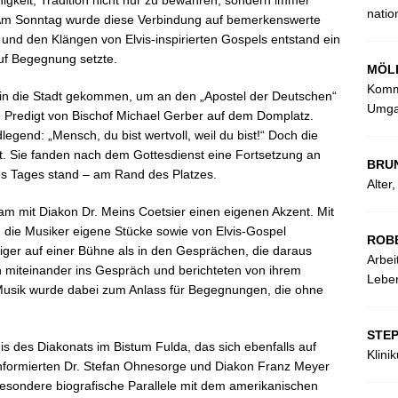
ähigkeit, Tradition nicht nur zu bewahren, sondern immer
natio
 Am Sonntag wurde diese Verbindung auf bemerkenswerte
und den Klängen von Elvis-inspirierten Gospels entstand ein
auf Begegnung setzte.
MÖL
Kommu
 in die Stadt gekommen, um an den „Apostel der Deutschen“
Umga
ie Predigt von Bischof Michael Gerber auf dem Domplatz.
egend: „Mensch, du bist wertvoll, weil du bist!“ Doch die
kt. Sie fanden nach dem Gottesdienst eine Fortsetzung an
BRU
es Tages stand – am Rand des Platzes.
Alter
m mit Diakon Dr. Meins Coetsier einen eigenen Akzent. Mit
n die Musiker eigene Stücke sowie von Elvis-Gospel
ROB
eniger auf einer Bühne als in den Gesprächen, die daraus
Arbei
 miteinander ins Gespräch und berichteten von ihrem
Leben
 Musik wurde dabei zum Anlass für Begegnungen, die ohne
STE
s des Diakonats im Bistum Fulda, das sich ebenfalls auf
Klini
nformierten Dr. Stefan Ohnesorge und Diakon Franz Meyer
 besondere biografische Parallele mit dem amerikanischen