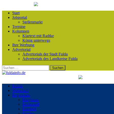
Start
Jobportal
Stellenmarkt
Termine
Kolumnen
Klartext mit Radtke
König unterwegs
Ihre Werbung
Advertorial
Advertorials der Stadt Fulda
Advertorials des Landkreise Fulda
Suchen
nach:
Politik
Wirtschaft
Regionales
Burghaun
Eichenzell
Eiterfeld
Flieden