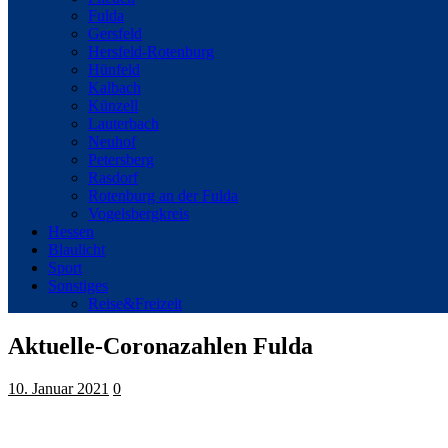
Fulda
Gersfeld
Hersfeld-Rotenburg
Hünfeld
Kalbach
Künzell
Lauterbach
Neuhof
Petersberg
Rasdorf
Rotenburg an der Fulda
Vogelsbergkreis
Hessen
Blaulicht
Sport
Sonstiges
Reise&Freizeit
Aktuelle-Coronazahlen Fulda
10. Januar 2021
0