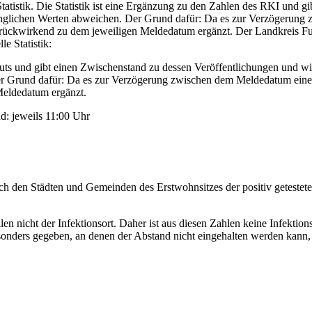
Statistik. Die Statistik ist eine Ergänzung zu den Zahlen des RKI und
ünglichen Werten abweichen. Der Grund dafür: Da es zur Verzögerung
ckwirkend zu dem jeweiligen Meldedatum ergänzt. Der Landkreis Fulda
le Statistik:
tuts und gibt einen Zwischenstand zu dessen Veröffentlichungen und wi
er Grund dafür: Da es zur Verzögerung zwischen dem Meldedatum eine
Meldedatum ergänzt.
d: jeweils 11:00 Uhr
 nach den Städten und Gemeinden des Erstwohnsitzes der positiv getest
llen nicht der Infektionsort. Daher ist aus diesen Zahlen keine Infekti
esonders gegeben, an denen der Abstand nicht eingehalten werden kann,