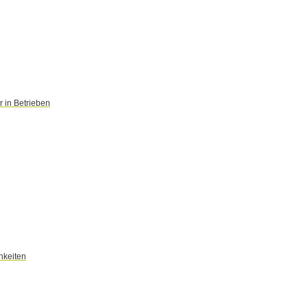
 in Betrieben
hkeiten