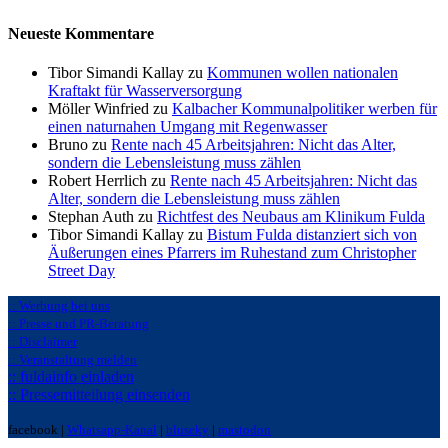
Beiträge
Neueste Kommentare
Tibor Simandi Kallay zu
Kommunen wollen nationalen
Kraftakt für Wasserversorgung
Möller Winfried zu
Kalbacher Kommunalpolitiker werben für
einen naturnahen Umgang mit Regenwasser
Bruno zu
Rente nach 45 Arbeitsjahren: Nicht das Alter,
sondern die Lebensleistung muss zählen
Robert Herrlich zu
Rente nach 45 Arbeitsjahren: Nicht das
Alter, sondern die Lebensleistung muss zählen
Stephan Auth zu
Richtfest des Neubaus am Klinikum Fulda
Tibor Simandi Kallay zu
Bistum Fulda distanziert sich von
Äußerungen eines Pfarrers im Ruhestand zum Christopher
Street Day
:: Werbung bei uns
:: Presse und PR-Beratung
:: Disclaimer
:: Veranstaltung melden
:: fuldainfo einladen
:: Pressemitteilung einsenden
facebook |
Whatsapp-Kanal
|
bluseky
|
mastodon