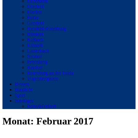
Eichenzell
Eiterfeld
Flieden
Fulda
Gersfeld
Hersfeld-Rotenburg
Hünfeld
Kalbach
Künzell
Lauterbach
Neuhof
Petersberg
Rasdorf
Rotenburg an der Fulda
Vogelsbergkreis
Hessen
Blaulicht
Sport
Sonstiges
Reise&Freizeit
Monat:
Februar 2017