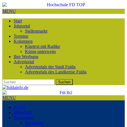
MENU
Start
Jobportal
Stellenmarkt
Termine
Kolumnen
Klartext mit Radtke
König unterwegs
Ihre Werbung
Advertorial
Advertorials der Stadt Fulda
Advertorials des Landkreise Fulda
Suchen
nach:
MENU
Politik
Wirtschaft
Regionales
Burghaun