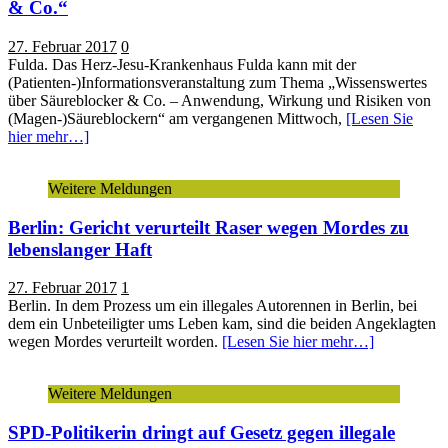
& Co.“
27. Februar 2017
0
Fulda. Das Herz-Jesu-Krankenhaus Fulda kann mit der
(Patienten-)Informationsveranstaltung zum Thema „Wissenswertes
über Säureblocker & Co. – Anwendung, Wirkung und Risiken von
(Magen-)Säureblockern“ am vergangenen Mittwoch,
[Lesen Sie
hier mehr…]
Weitere Meldungen
Berlin: Gericht verurteilt Raser wegen Mordes zu
lebenslanger Haft
27. Februar 2017
1
Berlin. In dem Prozess um ein illegales Autorennen in Berlin, bei
dem ein Unbeteiligter ums Leben kam, sind die beiden Angeklagten
wegen Mordes verurteilt worden.
[Lesen Sie hier mehr…]
Weitere Meldungen
SPD-Politikerin dringt auf Gesetz gegen illegale