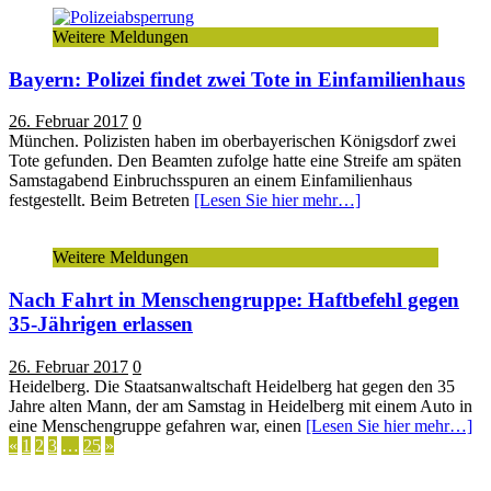
Weitere Meldungen
Bayern: Polizei findet zwei Tote in Einfamilienhaus
26. Februar 2017
0
München. Polizisten haben im oberbayerischen Königsdorf zwei
Tote gefunden. Den Beamten zufolge hatte eine Streife am späten
Samstagabend Einbruchsspuren an einem Einfamilienhaus
festgestellt. Beim Betreten
[Lesen Sie hier mehr…]
Weitere Meldungen
Nach Fahrt in Menschengruppe: Haftbefehl gegen
35-Jährigen erlassen
26. Februar 2017
0
Heidelberg. Die Staatsanwaltschaft Heidelberg hat gegen den 35
Jahre alten Mann, der am Samstag in Heidelberg mit einem Auto in
eine Menschengruppe gefahren war, einen
[Lesen Sie hier mehr…]
Seitennummerierung
«
1
2
3
…
25
»
der