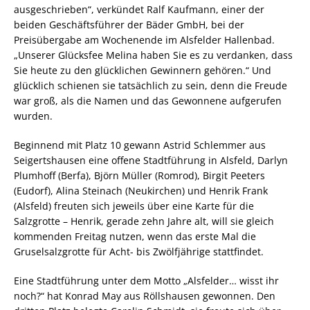
ausgeschrieben“, verkündet Ralf Kaufmann, einer der
beiden Geschäftsführer der Bäder GmbH, bei der
Preisübergabe am Wochenende im Alsfelder Hallenbad.
„Unserer Glücksfee Melina haben Sie es zu verdanken, dass
Sie heute zu den glücklichen Gewinnern gehören.“ Und
glücklich schienen sie tatsächlich zu sein, denn die Freude
war groß, als die Namen und das Gewonnene aufgerufen
wurden.
Beginnend mit Platz 10 gewann Astrid Schlemmer aus
Seigertshausen eine offene Stadtführung in Alsfeld, Darlyn
Plumhoff (Berfa), Björn Müller (Romrod), Birgit Peeters
(Eudorf), Alina Steinach (Neukirchen) und Henrik Frank
(Alsfeld) freuten sich jeweils über eine Karte für die
Salzgrotte – Henrik, gerade zehn Jahre alt, will sie gleich
kommenden Freitag nutzen, wenn das erste Mal die
Gruselsalzgrotte für Acht- bis Zwölfjährige stattfindet.
Eine Stadtführung unter dem Motto „Alsfelder… wisst ihr
noch?“ hat Konrad May aus Röllshausen gewonnen. Den