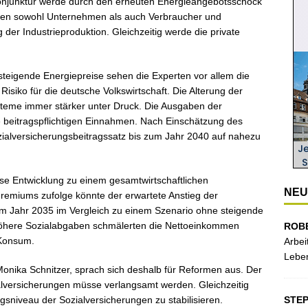
 Konjunktur werde durch den erneuten Energieangebotsschock
räfen sowohl Unternehmen als auch Verbraucher und
 der Industrieproduktion. Gleichzeitig werde die private
teigende Energiepreise sehen die Experten vor allem die
siko für die deutsche Volkswirtschaft. Die Alterung der
steme immer stärker unter Druck. Die Ausgaben der
ie beitragspflichtigen Einnahmen. Nach Einschätzung des
ialversicherungsbeitragssatz bis zum Jahr 2040 auf nahezu
se Entwicklung zu einem gesamtwirtschaftlichen
NEU
emiums zufolge könnte der erwartete Anstieg der
um Jahr 2035 im Vergleich zu einem Szenario ohne steigende
 Höhere Sozialabgaben schmälerten die Nettoeinkommen
ROB
 Konsum.
Arbei
Leben
onika Schnitzer, sprach sich deshalb für Reformen aus. Der
lversicherungen müsse verlangsamt werden. Gleichzeitig
STE
gsniveau der Sozialversicherungen zu stabilisieren.