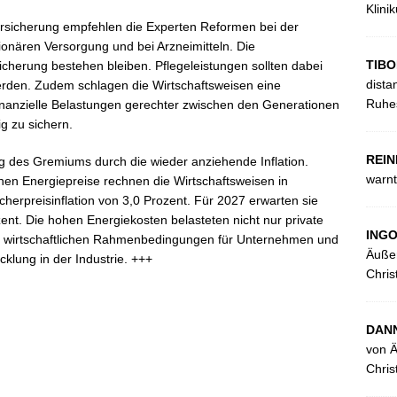
Klini
ersicherung empfehlen die Experten Reformen bei der
onären Versorgung und bei Arzneimitteln. Die
TIBO
sicherung bestehen bleiben. Pflegeleistungen sollten dabei
dista
rden. Zudem schlagen die Wirtschaftsweisen eine
Ruhes
inanzielle Belastungen gerechter zwischen den Generationen
ig zu sichern.
REIN
g des Gremiums durch die wieder anziehende Inflation.
warnt
enen Energiepreise rechnen die Wirtschaftsweisen in
cherpreisinflation von 3,0 Prozent. Für 2027 erwarten sie
zent. Die hohen Energiekosten belasteten nicht nur private
ING
ie wirtschaftlichen Rahmenbedingungen für Unternehmen und
Äußer
cklung in der Industrie. +++
Chris
DANN
von Ä
Chris