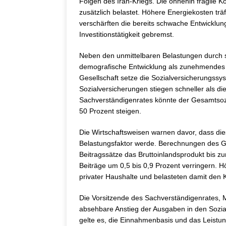
Folgen des Iran-Kriegs. Die ohnehin fragile
zusätzlich belastet. Höhere Energiekosten t
verschärften die bereits schwache Entwicklung
Investitionstätigkeit gebremst.
Neben den unmittelbaren Belastungen durch s
demografische Entwicklung als zunehmendes Ri
Gesellschaft setze die Sozialversicherungssy
Sozialversicherungen stiegen schneller als d
Sachverständigenrates könnte der Gesamtsoz
50 Prozent steigen.
Die Wirtschaftsweisen warnen davor, dass die
Belastungsfaktor werde. Berechnungen des Gr
Beitragssätze das Bruttoinlandsprodukt bis z
Beiträge um 0,5 bis 0,9 Prozent verringern.
privater Haushalte und belasteten damit den
Die Vorsitzende des Sachverständigenrates, M
absehbare Anstieg der Ausgaben in den Sozia
gelte es, die Einnahmenbasis und das Leistun