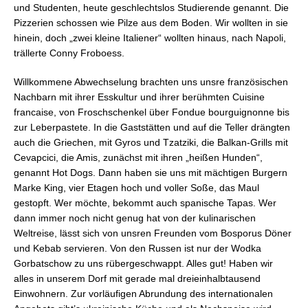
und Studenten, heute geschlechtslos Studierende genannt. Die
Pizzerien schossen wie Pilze aus dem Boden. Wir wollten in sie
hinein, doch „zwei kleine Italiener“ wollten hinaus, nach Napoli,
trällerte Conny Froboess.
Willkommene Abwechselung brachten uns unsre französischen
Nachbarn mit ihrer Esskultur und ihrer berühmten Cuisine
francaise, von Froschschenkel über Fondue bourguignonne bis
zur Leberpastete. In die Gaststätten und auf die Teller drängten
auch die Griechen, mit Gyros und Tzatziki, die Balkan-Grills mit
Cevapcici, die Amis, zunächst mit ihren „heißen Hunden“,
genannt Hot Dogs. Dann haben sie uns mit mächtigen Burgern
Marke King, vier Etagen hoch und voller Soße, das Maul
gestopft. Wer möchte, bekommt auch spanische Tapas. Wer
dann immer noch nicht genug hat von der kulinarischen
Weltreise, lässt sich von unsren Freunden vom Bosporus Döner
und Kebab servieren. Von den Russen ist nur der Wodka
Gorbatschow zu uns rübergeschwappt. Alles gut! Haben wir
alles in unserem Dorf mit gerade mal dreieinhalbtausend
Einwohnern. Zur vorläufigen Abrundung des internationalen