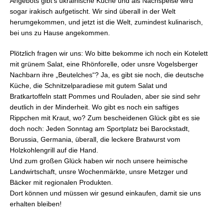
Angebots gibt’s ukrainische Küche und als Nachspeise wird
sogar irakisch aufgetischt. Wir sind überall in der Welt
herumgekommen, und jetzt ist die Welt, zumindest kulinarisch,
bei uns zu Hause angekommen.
Plötzlich fragen wir uns: Wo bitte bekomme ich noch ein Kotelett
mit grünem Salat, eine Rhönforelle, oder unsre Vogelsberger
Nachbarn ihre „Beutelches“? Ja, es gibt sie noch, die deutsche
Küche, die Schnitzelparadiese mit gutem Salat und
Bratkartoffeln statt Pommes und Rouladen, aber sie sind sehr
deutlich in der Minderheit. Wo gibt es noch ein saftiges
Rippchen mit Kraut, wo? Zum bescheidenen Glück gibt es sie
doch noch: Jeden Sonntag am Sportplatz bei Barockstadt,
Borussia, Germania, überall, die leckere Bratwurst vom
Holzkohlengrill auf die Hand.
Und zum großen Glück haben wir noch unsere heimische
Landwirtschaft, unsre Wochenmärkte, unsre Metzger und
Bäcker mit regionalen Produkten.
Dort können und müssen wir gesund einkaufen, damit sie uns
erhalten bleiben!