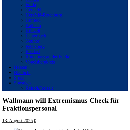
Fulda
Gersfeld
Hersfeld-Rotenburg
Hünfeld
Kalbach
Künzell
Lauterbach
Neuhof
Petersberg
Rasdorf
Rotenburg an der Fulda
Vogelsbergkreis
Hessen
Blaulicht
Sport
Sonstiges
Reise&Freizeit
Wallmann will Extremismus-Check für
Fraktionspersonal
13. August 2025
0