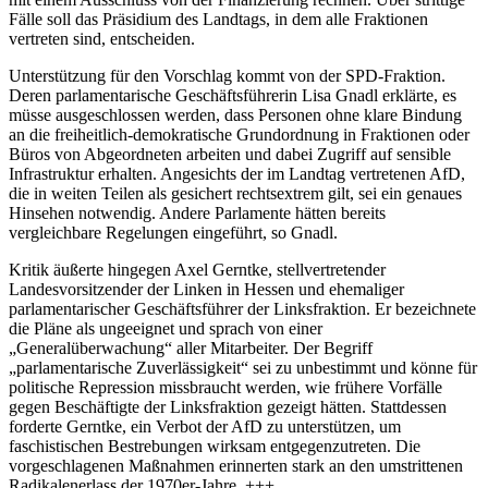
Fälle soll das Präsidium des Landtags, in dem alle Fraktionen
vertreten sind, entscheiden.
Unterstützung für den Vorschlag kommt von der SPD-Fraktion.
Deren parlamentarische Geschäftsführerin Lisa Gnadl erklärte, es
müsse ausgeschlossen werden, dass Personen ohne klare Bindung
an die freiheitlich-demokratische Grundordnung in Fraktionen oder
Büros von Abgeordneten arbeiten und dabei Zugriff auf sensible
Infrastruktur erhalten. Angesichts der im Landtag vertretenen AfD,
die in weiten Teilen als gesichert rechtsextrem gilt, sei ein genaues
Hinsehen notwendig. Andere Parlamente hätten bereits
vergleichbare Regelungen eingeführt, so Gnadl.
Kritik äußerte hingegen Axel Gerntke, stellvertretender
Landesvorsitzender der Linken in Hessen und ehemaliger
parlamentarischer Geschäftsführer der Linksfraktion. Er bezeichnete
die Pläne als ungeeignet und sprach von einer
„Generalüberwachung“ aller Mitarbeiter. Der Begriff
„parlamentarische Zuverlässigkeit“ sei zu unbestimmt und könne für
politische Repression missbraucht werden, wie frühere Vorfälle
gegen Beschäftigte der Linksfraktion gezeigt hätten. Stattdessen
forderte Gerntke, ein Verbot der AfD zu unterstützen, um
faschistischen Bestrebungen wirksam entgegenzutreten. Die
vorgeschlagenen Maßnahmen erinnerten stark an den umstrittenen
Radikalenerlass der 1970er-Jahre. +++