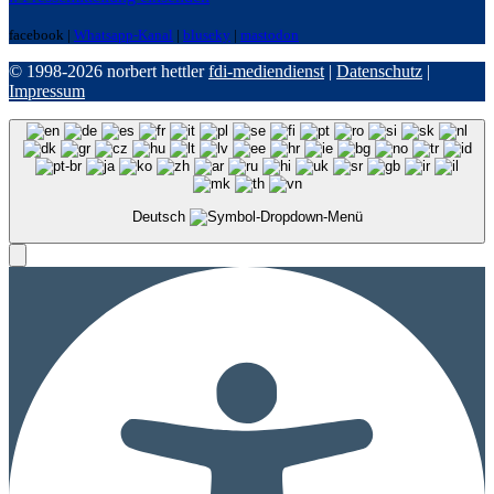
facebook |
Whatsapp-Kanal
|
bluseky
|
mastodon
© 1998-2026 norbert hettler
fdi-mediendienst
|
Datenschutz
|
Impressum
Deutsch