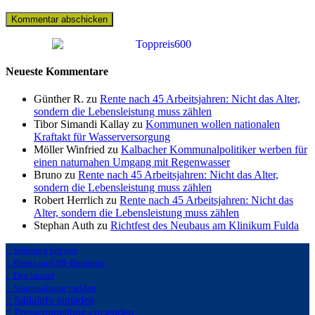
Neueste Kommentare
Günther R. zu
Rente nach 45 Arbeitsjahren: Nicht das Alter,
sondern die Lebensleistung muss zählen
Tibor Simandi Kallay zu
Kommunen wollen nationalen
Kraftakt für Wasserversorgung
Möller Winfried zu
Kalbacher Kommunalpolitiker werben für
einen naturnahen Umgang mit Regenwasser
Bruno zu
Rente nach 45 Arbeitsjahren: Nicht das Alter,
sondern die Lebensleistung muss zählen
Robert Herrlich zu
Rente nach 45 Arbeitsjahren: Nicht das
Alter, sondern die Lebensleistung muss zählen
Stephan Auth zu
Richtfest des Neubaus am Klinikum Fulda
:: Werbung bei uns
:: Presse und PR-Beratung
:: Disclaimer
:: Veranstaltung melden
:: fuldainfo einladen
:: Pressemitteilung einsenden