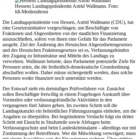
Hessens Landtagspräsidentin Astrid Wallmann. Foto:
fdi-Mediendienst
Die Landtagspräsidentin von Hessen, Astrid Wallmann (CDU), hat
eine Gesetzesinitiative vorgeschlagen, um Beschäftigte von
Fraktionen und Abgeordneten von der staatlichen Finanzierung
auszuschließen, sofern von ihnen eine Gefahr für das Parlament
ausgeht. Ziel der Änderung des Hessischen Abgeordnetengesetzes
und des Hessischen Fraktionsgesetzes sei es, Verfassungsfeinden
den Zugang zu Infrastruktur und Mitteln des Landtags zu
verwehren. Wallmann betonte, dass Parlamente potenzielle Ziele für
Personen seien, die die freiheitlich-demokratische Grundordnung
abschaffen wollen. Daher müsse sichergestellt werden, dass solche
Personen weder finanziert noch unterstützt werden.
Der Entwurf sieht ein dreistufiges Prüfverfahren vor. Zunächst
sollen Beschäftigte freiwillig in einem Fragebogen Auskunft über
Vorstrafen oder verfassungsfeindliche Aktivitäten in den
vergangenen fünf Jahren geben. Im zweiten Schritt soll die
Landtagskanzlei ein behördliches Führungszeugnis einholen, um die
Angaben zu überprüfen. Bei begründetem Verdacht folgt ein dritter
Schritt mit Einsicht in Strafurteile sowie Abfragen beim
Verfassungsschutz und beim Landeskriminalamt – allerdings nur mit
Zustimmung der Betroffenen. Wer die Mitwirkung verweigert, muss
mit einem Ausschluss von der Finanzierung rechnen. Über strittige