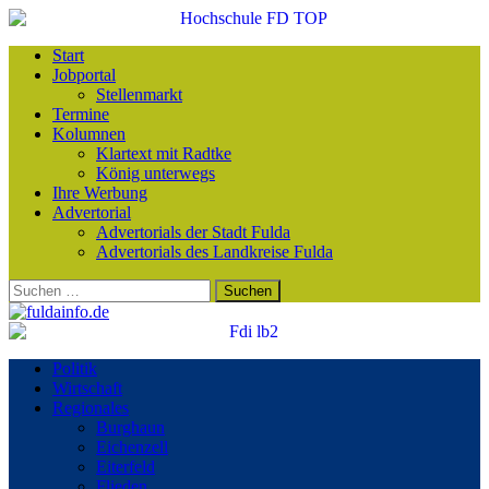
Start
Jobportal
Stellenmarkt
Termine
Kolumnen
Klartext mit Radtke
König unterwegs
Ihre Werbung
Advertorial
Advertorials der Stadt Fulda
Advertorials des Landkreise Fulda
Suchen
nach:
Politik
Wirtschaft
Regionales
Burghaun
Eichenzell
Eiterfeld
Flieden