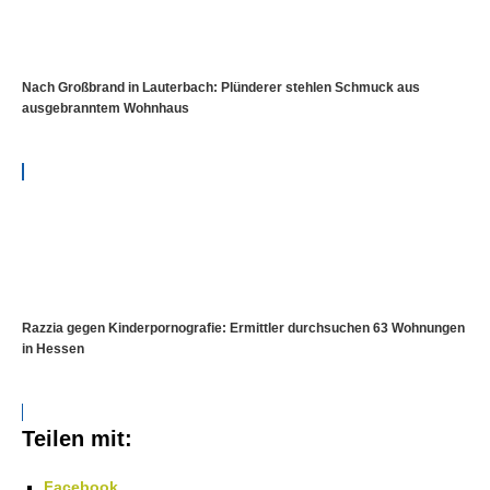
Nach Großbrand in Lauterbach: Plünderer stehlen Schmuck aus
ausgebranntem Wohnhaus
Razzia gegen Kinderpornografie: Ermittler durchsuchen 63 Wohnungen
in Hessen
Teilen mit:
Facebook