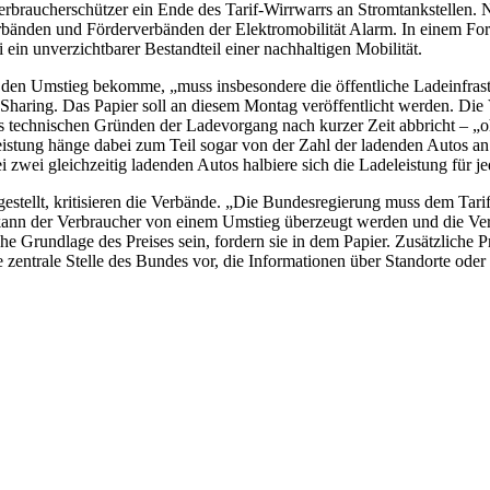
rbraucherschützer ein Ende des Tarif-Wirrwarrs an Stromtankstellen. 
änden und Förderverbänden der Elektromobilität Alarm. In einem Ford
 ein unverzichtbarer Bestandteil einer nachhaltigen Mobilität.
 den Umstieg bekomme, „muss insbesondere die öffentliche Ladeinfrastr
haring. Das Papier soll an diesem Montag veröffentlicht werden. Di
technischen Gründen der Ladevorgang nach kurzer Zeit abbricht – „ohn
eistung hänge dabei zum Teil sogar von der Zahl der ladenden Autos a
i zwei gleichzeitig ladenden Autos halbiere sich die Ladeleistung für j
 gestellt, kritisieren die Verbände. „Die Bundesregierung muss dem Tar
ann der Verbraucher von einem Umstieg überzeugt werden und die Verke
 Grundlage des Preises sein, fordern sie in dem Papier. Zusätzliche Pr
ntrale Stelle des Bundes vor, die Informationen über Standorte oder P