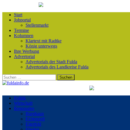
Start
Jobportal
Stellenmarkt
Termine
Kolumnen
Klartext mit Radtke
König unterwegs
Ihre Werbung
Advertorial
Advertorials der Stadt Fulda
Advertorials des Landkreise Fulda
Suchen
nach:
Politik
Wirtschaft
Regionales
Burghaun
Eichenzell
Eiterfeld
Flieden