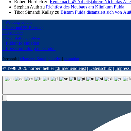
Robert Herrlich zu
Rente nach 45 Arbeitsjahren: Nicht das Alte
Stephan Auth zu
Richtfest des Neubaus am Klinikum Fulda
Tibor Simandi Kallay zu
Bistum Fulda distanziert sich von Äu
:: Werbung bei uns
:: Presse und PR-Beratung
:: Disclaimer
:: Veranstaltung melden
:: fuldainfo einladen
:: Pressemitteilung einsenden
facebook |
Whatsapp-Kanal
|
bluseky
|
mastodon
© 1998-2026 norbert hettler
fdi-mediendienst
|
Datenschutz
|
Impress