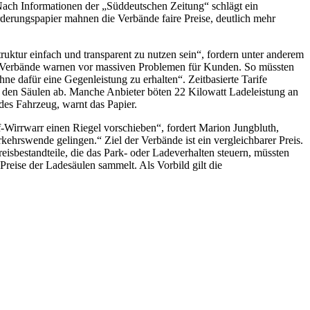
Nach Informationen der „Süddeutschen Zeitung“ schlägt ein
erungspapier mahnen die Verbände faire Preise, deutlich mehr
uktur einfach und transparent zu nutzen sein“, fordern unter anderem
e Verbände warnen vor massiven Problemen für Kunden. So müssten
e dafür eine Gegenleistung zu erhalten“. Zeitbasierte Tarife
n den Säulen ab. Manche Anbieter böten 22 Kilowatt Ladeleistung an
edes Fahrzeug, warnt das Papier.
if-Wirrwarr einen Riegel vorschieben“, fordert Marion Jungbluth,
hrswende gelingen.“ Ziel der Verbände ist ein vergleichbarer Preis.
eisbestandteile, die das Park- oder Ladeverhalten steuern, müssten
reise der Ladesäulen sammelt. Als Vorbild gilt die