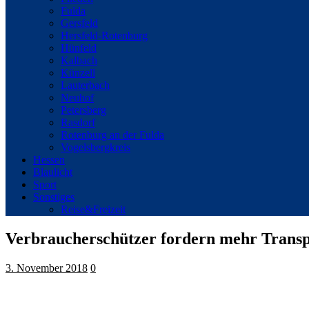
Fulda
Gersfeld
Hersfeld-Rotenburg
Hünfeld
Kalbach
Künzell
Lauterbach
Neuhof
Petersberg
Rasdorf
Rotenburg an der Fulda
Vogelsbergkreis
Hessen
Blaulicht
Sport
Sonstiges
Reise&Freizeit
Verbraucherschützer fordern mehr Transp
3. November 2018
0