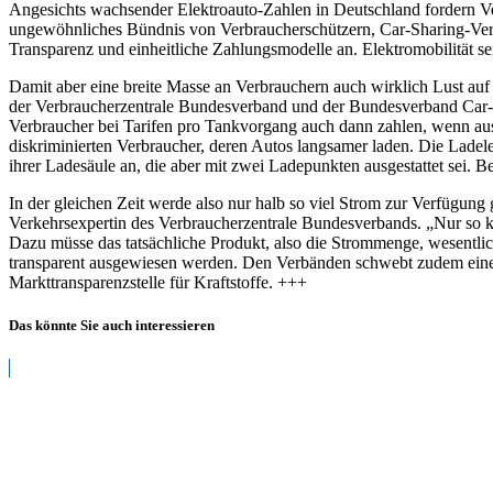
Angesichts wachsender Elektroauto-Zahlen in Deutschland fordern Ve
ungewöhnliches Bündnis von Verbraucherschützern, Car-Sharing-Verb
Transparenz und einheitliche Zahlungsmodelle an. Elektromobilität sei
Damit aber eine breite Masse an Verbrauchern auch wirklich Lust auf
der Verbraucherzentrale Bundesverband und der Bundesverband Car-S
Verbraucher bei Tarifen pro Tankvorgang auch dann zahlen, wenn aus 
diskriminierten Verbraucher, deren Autos langsamer laden. Die Ladel
ihrer Ladesäule an, die aber mit zwei Ladepunkten ausgestattet sei. Be
In der gleichen Zeit werde also nur halb so viel Strom zur Verfügung
Verkehrsexpertin des Verbraucherzentrale Bundesverbands. „Nur so k
Dazu müsse das tatsächliche Produkt, also die Strommenge, wesentliche
transparent ausgewiesen werden. Den Verbänden schwebt zudem eine ze
Markttransparenzstelle für Kraftstoffe. +++
Das könnte Sie auch interessieren