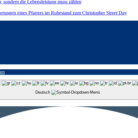
r, sondern die Lebensleistung muss zählen
ßerungen eines Pfarrers im Ruhestand zum Christopher Street Day
um
Deutsch