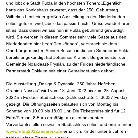
und lobt die Stadt Fulda in den höchsten Tönen: „Eigentlich
hatte das Königshaus erwartet, dass der 250. Geburtstag
Wilhelms I. mit einer großen Ausstellung in den Niederlanden
selbst gefeiert wird, aber das passiert nicht. Umso wunderbarer
ist es, dass dieser Anlass nun in Fulda gebührend gewürdigt
wird. Sie werden in diesem Sommer sehr viele Gäste aus den
Niederlanden hier begrüßen können“, versprach sie dem
Oberbürgermeister. Seinen Besuch in diesem Sommer in Fulda
bereits angekündigt hat Johannes Kramer, Bürgermeister der
Gemeinde Noardeast-Fryslân, zu der Fuldas niederländische
Partnerstadt Dokkum seit einer Gemeindefusion gehört.
Die Ausstellung „Design & Dynastie. 250 Jahre Hofleben
Oranien-Nassau“ wird vom 18. Juni 2022 bis zum 25. August
2022 im Fuldaer Stadtschloss (Schlossstraße 1, 36037 Fulda)
gezeigt. Die Öffnungszeiten belaufen sich von Montag bis
Sonntag von 10.00 bis 18.00 Uhr. Die Ticketpreise sind für 12
Euro/Person, 8 Euro ermäßigt an allen bekannten
Vorverkaufsstellen sowie im Stadtschloss selbst und online unter
www.fulda2022.reservix.de
erhältlich. Kinder unter 6 Jahren