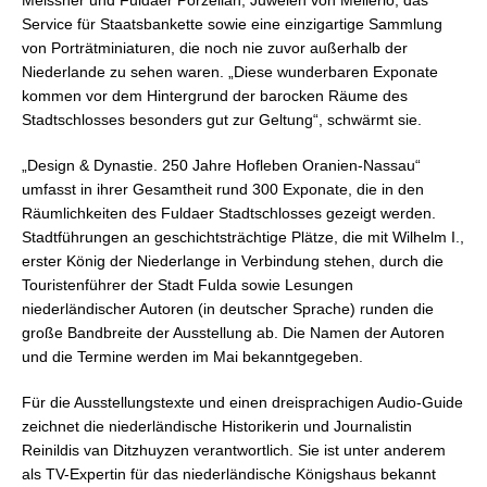
Meissner und Fuldaer Porzellan, Juwelen von Mellerio, das
Service für Staatsbankette sowie eine einzigartige Sammlung
von Porträtminiaturen, die noch nie zuvor außerhalb der
Niederlande zu sehen waren. „Diese wunderbaren Exponate
kommen vor dem Hintergrund der barocken Räume des
Stadtschlosses besonders gut zur Geltung“, schwärmt sie.
„Design & Dynastie. 250 Jahre Hofleben Oranien-Nassau“
umfasst in ihrer Gesamtheit rund 300 Exponate, die in den
Räumlichkeiten des Fuldaer Stadtschlosses gezeigt werden.
Stadtführungen an geschichtsträchtige Plätze, die mit Wilhelm I.,
erster König der Niederlange in Verbindung stehen, durch die
Touristenführer der Stadt Fulda sowie Lesungen
niederländischer Autoren (in deutscher Sprache) runden die
große Bandbreite der Ausstellung ab. Die Namen der Autoren
und die Termine werden im Mai bekanntgegeben.
Für die Ausstellungstexte und einen dreisprachigen Audio-Guide
zeichnet die niederländische Historikerin und Journalistin
Reinildis van Ditzhuyzen verantwortlich. Sie ist unter anderem
als TV-Expertin für das niederländische Königshaus bekannt