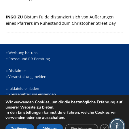
INGO ZU
Bistum Fulda distanziert sich von Äußerungen
eines Pfarrers im Ruhestand zum Christopher Street Day
:: Werbung bei uns
:: Presse und PR-Beratung
:: Disclaimer
:: Veranstaltung melden
:: fuldainfo einladen
:: Pressemitteilung einsenden
Wir verwenden Cookies, um dir die bestmögliche Erfahrung auf
facebook |
Whatsapp-Kanal
|
bluseky
|
mastodon
unserer Website zu bieten.
In den
Einstellungen
kannst du erfahren, welche Cookies wir
verwenden oder sie ausschalten.
© 1998-2026 norbert hettler
fdi-mediendienst
|
Datenschutz
|
GDPR Cookie-
Zustimmen
Ablehnen
Einstellungen