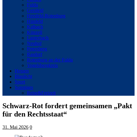
Fulda
Gersfeld
Hersfeld-Rotenburg
Hünfeld
Kalbach
Künzell
Lauterbach
Neuhof
Petersberg
Rasdorf
Rotenburg an der Fulda
Vogelsbergkreis
Hessen
Blaulicht
Sport
Sonstiges
Reise&Freizeit
Schwarz-Rot fordert gemeinsamen „Pakt
für den Rechtsstaat“
31. Mai 2026
0