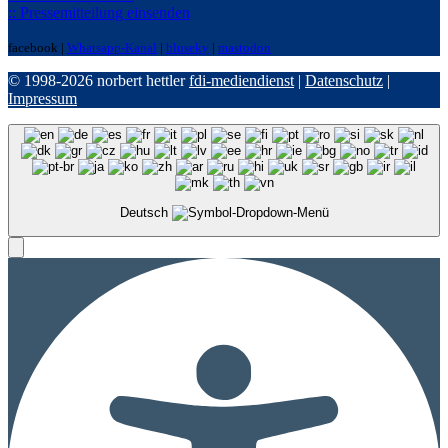
:: Pressemitteilung einsenden
facebook |
Whatsapp-Kanal
|
bluseky
|
mastodon
© 1998-2026 norbert hettler
fdi-mediendienst
|
Datenschutz
|
Impressum
Deutsch