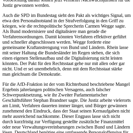
Justiz gewonnen werden.
Auch die SPD im Bundestag sieht den Pakt als wichtiges Signal, um
etwa den Personalnotstand in der Strafverfolgung in den Griff zu
kriegen, wie die rechtspolitische Sprecherin Carmen Wegge sagte.
Als Bund modernisiere und digitalisiere man gerade die
Verfahrensordnungen. Damit könnten Verfahren effektiver geführt
und schneller abgeschlossen werden. Wegge forderte eine
gemeinsame Kraftanstrengung von Bund und Ländern. Rhein lasse
mit seiner Haltung die Bundesländer im Regen stehen, die sich
einen eigenen Stellenaufbau und die Digitalisierung nicht leisten
könnten. Der Pakt für den Rechtsstaat gehe nur mit allen oder gar
nicht. Und er sei unentbehrlich, denn mit dem Rechtsstaat stärke
man gleichsam die Demokratie.
Für die AfD-Fraktion ist der vom Richterbund beschriebene Mangel
Ergebnis jahrelangen politischen Versagens, auch falscher
Schwerpunktsetzung, wie ihr Zweiter Parlamentarischer
Geschäftsführer Stephan Brandner sagte. Die Justiz arbeite vielerorts
am Limit, Verfahren dauerten immer länger, und Bürger gewännen
zunehmend den Eindruck, dass der Staat seinen Kernaufgaben nicht
mehr ausreichend nachkomme. Dieser Engpass lasse sich nicht
durch kurzfristig zur Verfügung gestellte zusätzliche Finanzmittel
oder neue Verwaltungsvereinbarungen zwischen Bund und Ländern
lösen. Deutschland benötige eine umfassende Personaloffensive für