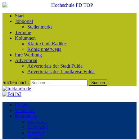
Start
Jobportal
Stellenmarkt
Termine
Kolumnen
Klartext mit Radtke
König unterwegs
Ihre Werbung
Advertorial
Advertorials der Stadt Fulda
Advertorials des Landkreise Fulda
Suchen nach:
Politik
Wirtschaft
Regionales
Burghaun
Eichenzell
Eiterfeld
Flieden