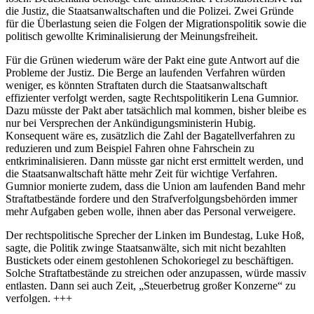
die Justiz, die Staatsanwaltschaften und die Polizei. Zwei Gründe
für die Überlastung seien die Folgen der Migrationspolitik sowie die
politisch gewollte Kriminalisierung der Meinungsfreiheit.
Für die Grünen wiederum wäre der Pakt eine gute Antwort auf die
Probleme der Justiz. Die Berge an laufenden Verfahren würden
weniger, es könnten Straftaten durch die Staatsanwaltschaft
effizienter verfolgt werden, sagte Rechtspolitikerin Lena Gumnior.
Dazu müsste der Pakt aber tatsächlich mal kommen, bisher bleibe es
nur bei Versprechen der Ankündigungsministerin Hubig.
Konsequent wäre es, zusätzlich die Zahl der Bagatellverfahren zu
reduzieren und zum Beispiel Fahren ohne Fahrschein zu
entkriminalisieren. Dann müsste gar nicht erst ermittelt werden, und
die Staatsanwaltschaft hätte mehr Zeit für wichtige Verfahren.
Gumnior monierte zudem, dass die Union am laufenden Band mehr
Straftatbestände fordere und den Strafverfolgungsbehörden immer
mehr Aufgaben geben wolle, ihnen aber das Personal verweigere.
Der rechtspolitische Sprecher der Linken im Bundestag, Luke Hoß,
sagte, die Politik zwinge Staatsanwälte, sich mit nicht bezahlten
Bustickets oder einem gestohlenen Schokoriegel zu beschäftigen.
Solche Straftatbestände zu streichen oder anzupassen, würde massiv
entlasten. Dann sei auch Zeit, „Steuerbetrug großer Konzerne“ zu
verfolgen. +++