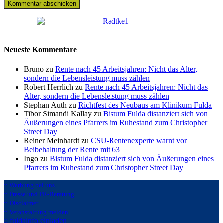
Neueste Kommentare
Bruno zu
Rente nach 45 Arbeitsjahren: Nicht das Alter,
sondern die Lebensleistung muss zählen
Robert Herrlich zu
Rente nach 45 Arbeitsjahren: Nicht das
Alter, sondern die Lebensleistung muss zählen
Stephan Auth zu
Richtfest des Neubaus am Klinikum Fulda
Tibor Simandi Kallay zu
Bistum Fulda distanziert sich von
Äußerungen eines Pfarrers im Ruhestand zum Christopher
Street Day
Reiner Meinhardt zu
CSU-Rentenexperte warnt vor
Beibehaltung der Rente mit 63
Ingo zu
Bistum Fulda distanziert sich von Äußerungen eines
Pfarrers im Ruhestand zum Christopher Street Day
:: Werbung bei uns
:: Presse und PR-Beratung
:: Disclaimer
:: Veranstaltung melden
:: fuldainfo einladen