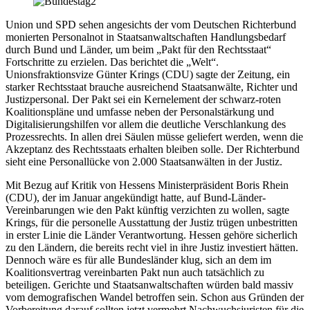
Union und SPD sehen angesichts der vom Deutschen Richterbund
monierten Personalnot in Staatsanwaltschaften Handlungsbedarf
durch Bund und Länder, um beim „Pakt für den Rechtsstaat“
Fortschritte zu erzielen. Das berichtet die „Welt“.
Unionsfraktionsvize Günter Krings (CDU) sagte der Zeitung, ein
starker Rechtsstaat brauche ausreichend Staatsanwälte, Richter und
Justizpersonal. Der Pakt sei ein Kernelement der schwarz-roten
Koalitionspläne und umfasse neben der Personalstärkung und
Digitalisierungshilfen vor allem die deutliche Verschlankung des
Prozessrechts. In allen drei Säulen müsse geliefert werden, wenn die
Akzeptanz des Rechtsstaats erhalten bleiben solle. Der Richterbund
sieht eine Personallücke von 2.000 Staatsanwälten in der Justiz.
Mit Bezug auf Kritik von Hessens Ministerpräsident Boris Rhein
(CDU), der im Januar angekündigt hatte, auf Bund-Länder-
Vereinbarungen wie den Pakt künftig verzichten zu wollen, sagte
Krings, für die personelle Ausstattung der Justiz trügen unbestritten
in erster Linie die Länder Verantwortung. Hessen gehöre sicherlich
zu den Ländern, die bereits recht viel in ihre Justiz investiert hätten.
Dennoch wäre es für alle Bundesländer klug, sich an dem im
Koalitionsvertrag vereinbarten Pakt nun auch tatsächlich zu
beteiligen. Gerichte und Staatsanwaltschaften würden bald massiv
vom demografischen Wandel betroffen sein. Schon aus Gründen der
Vorbereitung darauf sollten jetzt vermehrt Nachwuchsjuristen für die