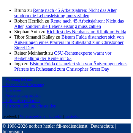
Bruno zu
Rente nach 45 Arbeitsjahren: Nicht das Alter,
sondern die Lebensleistung muss zählen
Robert Herrlich zu
Rente nach 45 Arbeitsjahren: Nicht das
Alter, sondern die Lebensleistung muss zählen
Stephan Auth zu
Richtfest des Neubaus am Klinikum Fulda
Tibor Simandi Kallay zu
Bistum Fulda distanziert sich von
Äußerungen eines Pfarrers im Ruhestand zum Christopher
Street Day
Reiner Meinhardt zu
CSU-Rentenexperte warnt vor
Beibehaltung der Rente mit 63
Ingo zu
Bistum Fulda distanziert sich von Äußerungen eines
Pfarrers im Ruhestand zum Christopher Street Day
:: Werbung bei uns
:: Presse und PR-Beratung
:: Disclaimer
:: Veranstaltung melden
:: fuldainfo einladen
:: Pressemitteilung einsenden
facebook |
Whatsapp-Kanal
|
bluseky
|
mastodon
© 1998-2026 norbert hettler
fdi-mediendienst
|
Datenschutz
|
Impressum