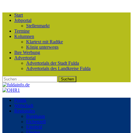
Start
Jobportal
Stellenmarkt
Termine
Kolumnen
Klartext mit Radtke
König unterwegs
Ihre Werbung
Advertorial
Advertorials der Stadt Fulda
Advertorials des Landkreise Fulda
Suchen
nach:
Politik
Wirtschaft
Regionales
Burghaun
Eichenzell
Eiterfeld
Flieden