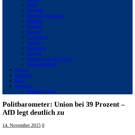
Fulda
Gersfeld
Hersfeld-Rotenburg
Hünfeld
Kalbach
Künzell
Lauterbach
Neuhof
Petersberg
Rasdorf
Rotenburg an der Fulda
Vogelsbergkreis
Hessen
Blaulicht
Sport
Sonstiges
Reise&Freizeit
Politbarometer: Union bei 39 Prozent –
AfD legt deutlich zu
14. November 2015
0