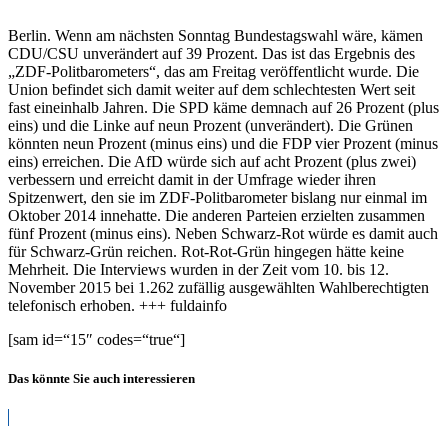
Berlin. Wenn am nächsten Sonntag Bundestagswahl wäre, kämen
CDU/CSU unverändert auf 39 Prozent. Das ist das Ergebnis des
„ZDF-Politbarometers“, das am Freitag veröffentlicht wurde. Die
Union befindet sich damit weiter auf dem schlechtesten Wert seit
fast eineinhalb Jahren. Die SPD käme demnach auf 26 Prozent (plus
eins) und die Linke auf neun Prozent (unverändert). Die Grünen
könnten neun Prozent (minus eins) und die FDP vier Prozent (minus
eins) erreichen. Die AfD würde sich auf acht Prozent (plus zwei)
verbessern und erreicht damit in der Umfrage wieder ihren
Spitzenwert, den sie im ZDF-Politbarometer bislang nur einmal im
Oktober 2014 innehatte. Die anderen Parteien erzielten zusammen
fünf Prozent (minus eins). Neben Schwarz-Rot würde es damit auch
für Schwarz-Grün reichen. Rot-Rot-Grün hingegen hätte keine
Mehrheit. Die Interviews wurden in der Zeit vom 10. bis 12.
November 2015 bei 1.262 zufällig ausgewählten Wahlberechtigten
telefonisch erhoben. +++ fuldainfo
[sam id=“15″ codes=“true“]
Das könnte Sie auch interessieren