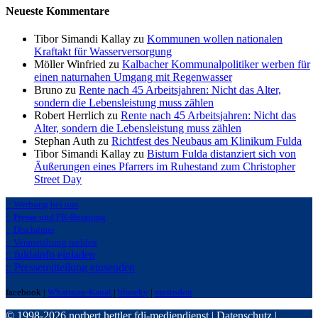
Neueste Kommentare
Tibor Simandi Kallay zu
Kommunen wollen nationalen
Kraftakt für Wasserversorgung
Möller Winfried zu
Kalbacher Kommunalpolitiker werben für
einen naturnahen Umgang mit Regenwasser
Bruno zu
Rente nach 45 Arbeitsjahren: Nicht das Alter,
sondern die Lebensleistung muss zählen
Robert Herrlich zu
Rente nach 45 Arbeitsjahren: Nicht das
Alter, sondern die Lebensleistung muss zählen
Stephan Auth zu
Richtfest des Neubaus am Klinikum Fulda
Tibor Simandi Kallay zu
Bistum Fulda distanziert sich von
Äußerungen eines Pfarrers im Ruhestand zum Christopher
Street Day
:: Werbung bei uns
:: Presse und PR-Beratung
:: Disclaimer
:: Veranstaltung melden
:: fuldainfo einladen
:: Pressemitteilung einsenden
facebook |
Whatsapp-Kanal
|
bluseky
|
mastodon
© 1998-2026 norbert hettler
fdi-mediendienst
|
Datenschutz
|