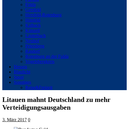
Fulda
Gersfeld
Hersfeld-Rotenburg
Hünfeld
Kalbach
Künzell
Lauterbach
Neuhof
Petersberg
Rasdorf
Rotenburg an der Fulda
Vogelsbergkreis
Hessen
Blaulicht
Sport
Sonstiges
Reise&Freizeit
Litauen mahnt Deutschland zu mehr
Verteidigungsausgaben
3. März 2017
0