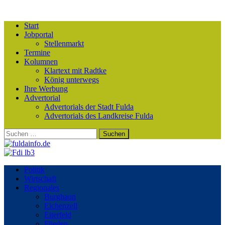
Start
Jobportal
Stellenmarkt
Termine
Kolumnen
Klartext mit Radtke
König unterwegs
Ihre Werbung
Advertorial
Advertorials der Stadt Fulda
Advertorials des Landkreise Fulda
Suchen
nach:
Politik
Wirtschaft
Regionales
Burghaun
Eichenzell
Eiterfeld
Flieden