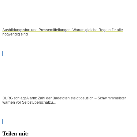
Ausbildungsstart und Pressemitteilungen: Warum gleiche Regeln für alle
notwendig sind
DLRG schlägt Alarm: Zahl der Badetoten steigt deutlich – Schwimmmeister
warnen vor Selbstüberschätzu...
Teilen mit: