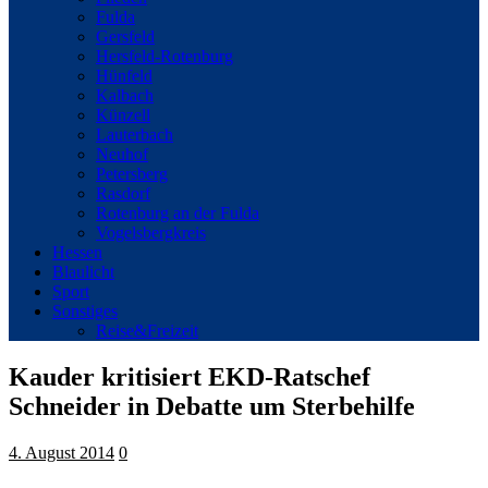
Fulda
Gersfeld
Hersfeld-Rotenburg
Hünfeld
Kalbach
Künzell
Lauterbach
Neuhof
Petersberg
Rasdorf
Rotenburg an der Fulda
Vogelsbergkreis
Hessen
Blaulicht
Sport
Sonstiges
Reise&Freizeit
Kauder kritisiert EKD-Ratschef
Schneider in Debatte um Sterbehilfe
4. August 2014
0