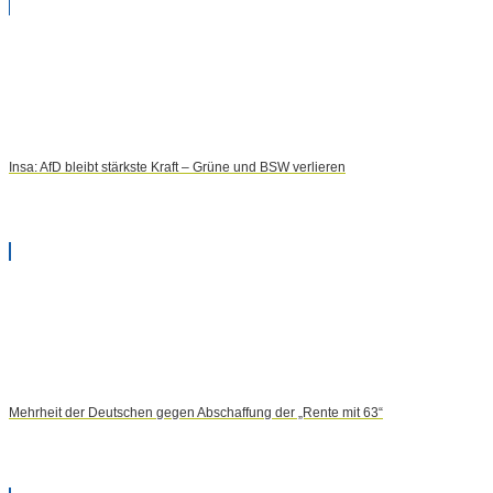
Insa: AfD bleibt stärkste Kraft – Grüne und BSW verlieren
Mehrheit der Deutschen gegen Abschaffung der „Rente mit 63“