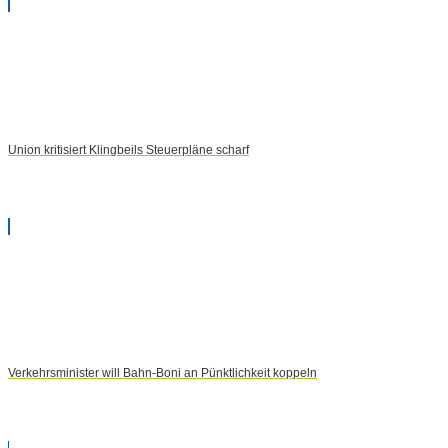
Union kritisiert Klingbeils Steuerpläne scharf
Verkehrsminister will Bahn-Boni an Pünktlichkeit koppeln