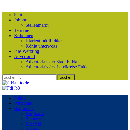
Start
Jobportal
Stellenmarkt
Termine
Kolumnen
Klartext mit Radtke
König unterwegs
Ihre Werbung
Advertorial
Advertorials der Stadt Fulda
Advertorials des Landkreise Fulda
Suchen
nach:
Politik
Wirtschaft
Regionales
Burghaun
Eichenzell
Eiterfeld
Flieden