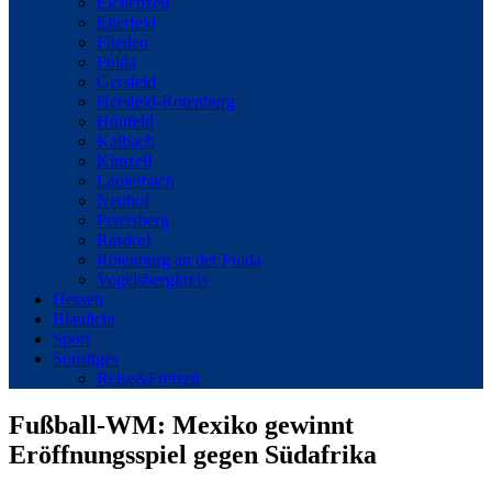
Eichenzell
Eiterfeld
Flieden
Fulda
Gersfeld
Hersfeld-Rotenburg
Hünfeld
Kalbach
Künzell
Lauterbach
Neuhof
Petersberg
Rasdorf
Rotenburg an der Fulda
Vogelsbergkreis
Hessen
Blaulicht
Sport
Sonstiges
Reise&Freizeit
Fußball-WM: Mexiko gewinnt
Eröffnungsspiel gegen Südafrika