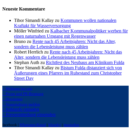
Neueste Kommentare
Tibor Simandi Kallay zu
Kommunen wollen nationalen
Kraftakt für Wasserversorgung
Möller Winfried zu
Kalbacher Kommunalpolitiker werben für
einen naturnahen Umgang mit Regenwasser
Bruno zu
Rente nach 45 Arbeitsjahren: Nicht das Alter,
sondern die Lebensleistung muss zählen
Robert Herrlich zu
Rente nach 45 Arbeitsjahren: Nicht das
Alter, sondern die Lebensleistung muss zählen
Stephan Auth zu
Richtfest des Neubaus am Klinikum Fulda
Tibor Simandi Kallay zu
Bistum Fulda distanziert sich von
Äußerungen eines Pfarrers im Ruhestand zum Christopher
Street Day
:: Werbung bei uns
:: Presse und PR-Beratung
:: Disclaimer
:: Veranstaltung melden
:: fuldainfo einladen
:: Pressemitteilung einsenden
facebook |
Whatsapp-Kanal
|
bluseky
|
mastodon