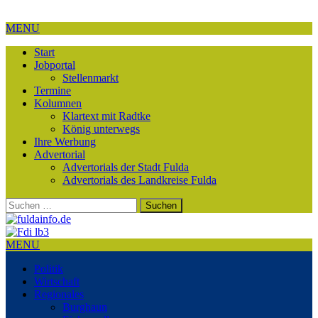
MENU
Start
Jobportal
Stellenmarkt
Termine
Kolumnen
Klartext mit Radtke
König unterwegs
Ihre Werbung
Advertorial
Advertorials der Stadt Fulda
Advertorials des Landkreise Fulda
Suchen
nach:
MENU
Politik
Wirtschaft
Regionales
Burghaun