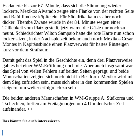
Es dauerte bis zur 67. Minute, dass sich die Stimmung wieder
lockerte, Mexikos Alvarado zeigte eine Flanke von der rechten Seite
und Raúl Jiménez köpfte ein. Für Südafrika kam es aber noch
dicker: Themba Zwane wurde in der 84. Minute wegen einer
Tätlichkeit vom Platz gestellt, jetzt waren die Gäste nur noch zu
neunt. Schiedsrichter Wilton Sampaio hatte die rote Karte nun schon
locker sitzen, in der Nachspielzeit bekam auch noch Mexikos César
Montes in Kapitänsbinde einen Platzverweis für hartes Einsteigen
kurz vor dem Strafraum.
Damit geht das Spiel in die Geschichte ein, denn drei Platzverweise
gab es bei einer WM-Eröffnung noch nie. Aber auch insgesamt war
das Spiel von vielen Fehlern auf beiden Seiten geprägt, und beide
Mannschaften zeigten sich noch nicht in Bestform. Mexiko wird mit
dem Sieg zufrieden sein, muss sich aber in den kommenden Spielen
steigern, um weiter erfolgreich zu sein.
Die beiden anderen Mannschaften in WM-Gruppe A, Südkorea und
Tschechien, treffen am Freitagmorgen um 4 Uhr deutscher Zeit
aufeinander. +++
Das könnte Sie auch interessieren