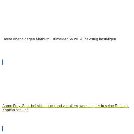
Heute Abend gegen Marburg: Hünfelder SV will Auftaktsieg bestätigen
Aaron Frey: Stets bei sich - auch und vor allem, wenn er jetzt in seine Rolle als
Kapitän schlüpft