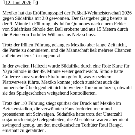
12. Juni 2026
0
Mexiko hat das Eröffnungsspiel der Fußball-Weltmeisterschaft 2026
gegen Südafrika mit 2:0 gewonnen. Der Gastgeber ging bereits in
der 9. Minute in Führung, als Julián Quinones nach einem Fehler
von Südafrikas Sithole den Ball eroberte und aus 15 Metern durch
die Beine von Torhüter Williams ins Netz schoss.
Trotz der frühen Führung gelang es Mexiko aber lange Zeit nicht,
die Partie zu dominieren, und die Mannschaft ließ mehrere Chancen
auf ein weiteres Tor ungenutzt.
In der zweiten Halbzeit wurde Südafrika durch eine Rote Karte für
Yaya Sithole in der 49. Minute weiter geschwächt. Sithole hatte
Gutierrez kurz vor dem Strafraum gefoult, was zu seinem
Platzverweis führte. Mexiko konnte jedoch zunächst auch die
numerische Überlegenheit nicht in weitere Tore ummünzen, obwohl
sie das Spielgeschehen weitgehend kontrollierten.
Trotz der 1:0-Führung stiegt spürbar der Druck auf Mexiko im
Aztekenstadion, die verwöhnten Fans forderten mehr und
protestieren mit Schweigen. Südafrika hatte trotz der Unterzahl
sogar noch einige Gelegenheiten, die Abschlüsse waren aber nicht
zwingend genug, um den mexikanischen Torhüter Raul Rangel
ernsthaft zu gefährden.