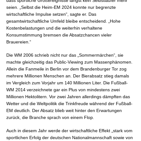
dass sportliche Großereignisse längst kein Selbstläufer mehr
seien. „Selbst die Heim-EM 2024 konnte nur begrenzte
wirtschaftliche Impulse setzen“, sagte er. Das
gesamtwirtschaftliche Umfeld bleibe entscheidend. „Hohe
Kostenbelastungen und die weiterhin verhaltene
Konsumstimmung bremsen die Absatzchancen vieler
Brauereien.“
Die WM 2006 schrieb nicht nur das „Sommermärchen“, sie
machte gleichzeitig das Public-Viewing zum Massenphänomen.
Allein die Fanmeile in Berlin vor dem Brandenburger Tor zog
mehrere Millionen Menschen an. Der Bierabsatz stieg damals
im Vergleich zum Vorjahr um 140 Millionen Liter. Die Fußball-
WM 2014 verzeichnete gar ein Plus von mindestens zwei
Millionen Hektolitern. Vor zwei Jahren allerdings dämpften das
Wetter und die Weltpolitik die Trinkfreude während der Fußball-
EM deutlich. Der Absatz blieb weit hinter den Erwartungen
zurück, die Branche sprach von einem Flop.
Auch in diesem Jahr werde der wirtschaftliche Effekt „stark vom
sportlichen Erfolg der deutschen Nationalmannschaft sowie von