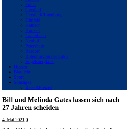
Fulda
Gersfeld
Hersfeld-Rotenburg
Hünfeld
Kalbach
Künzell
Lauterbach
Neuhof
Petersberg
Rasdorf
Rotenburg an der Fulda
Vogelsbergkreis
Hessen
Blaulicht
Sport
Sonstiges
Reise&Freizeit
Bill und Melinda Gates lassen sich nach
27 Jahren scheiden
4. Mai 2021
0