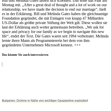
Bill und Melinda Gates lassen sich scheiden. Das teilte das Paar am
Montag mit. „After a great deal of thought and a lot of work on our
relationship, we have made the decision to end our marriage“, hieß
es in der Erklärung. Bill und Melinda Gates haben die gleichnamige
Foundation gegründet, die mit Einlagen von knapp 47 Milliarden
US-Dollar als größte private Stiftung der Welt gilt. Diese wollen sie
laut der Erklärung auch weiter gemeinsam betreiben. „We ask for
space and privacy for our family as we begin to navigate this new
life“, endet der Text. Die Gates waren seit 1994 verheiratet. Melinda
lernte ihren Mann als Programmiererin bei dem von ihm
gegründeten Unternehmen Microsoft kennen. +++
Das könnte Sie auch interessieren
Bulgarien: Drohne in Nähe von wichtiger Gaspipeline explodiert