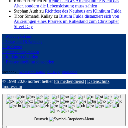
Robert Herrlich zu
Rente nach 45 Arbeitsjahren: Nicht das
Alter, sondern die Lebensleistung muss zählen
Stephan Auth zu
Richtfest des Neubaus am Klinikum Fulda
Tibor Simandi Kallay zu
Bistum Fulda distanziert sich von
Äußerungen eines Pfarrers im Ruhestand zum Christopher
Street Day
:: Werbung bei uns
:: Presse und PR-Beratung
:: Disclaimer
:: Veranstaltung melden
:: fuldainfo einladen
:: Pressemitteilung einsenden
facebook |
Whatsapp-Kanal
|
bluseky
|
mastodon
© 1998-2026 norbert hettler
fdi-mediendienst
|
Datenschutz
|
Impressum
Deutsch