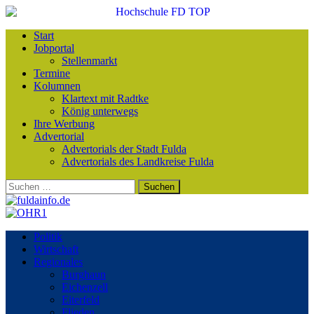
Start
Jobportal
Stellenmarkt
Termine
Kolumnen
Klartext mit Radtke
König unterwegs
Ihre Werbung
Advertorial
Advertorials der Stadt Fulda
Advertorials des Landkreise Fulda
Suchen
nach:
Politik
Wirtschaft
Regionales
Burghaun
Eichenzell
Eiterfeld
Flieden