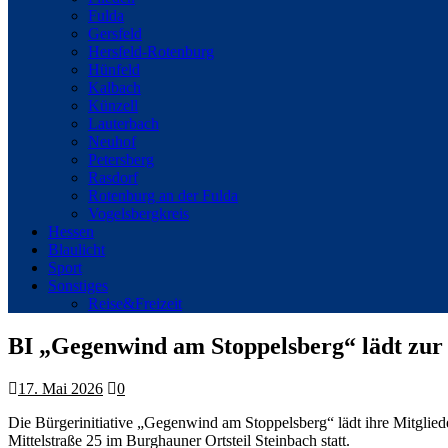
Fulda
Gersfeld
Hersfeld-Rotenburg
Hünfeld
Kalbach
Künzell
Lauterbach
Neuhof
Petersberg
Rasdorf
Rotenburg an der Fulda
Vogelsbergkreis
Hessen
Blaulicht
Sport
Sonstiges
Reise&Freizeit
BI „Gegenwind am Stoppelsberg“ lädt zu
17. Mai 2026
0
Die Bürgerinitiative „Gegenwind am Stoppelsberg“ lädt ihre Mitglie
Mittelstraße 25 im Burghauner Ortsteil Steinbach statt.