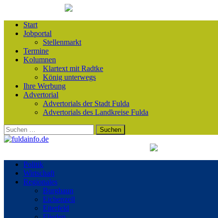
Start
Jobportal
Stellenmarkt
Termine
Kolumnen
Klartext mit Radtke
König unterwegs
Ihre Werbung
Advertorial
Advertorials der Stadt Fulda
Advertorials des Landkreise Fulda
Suchen
nach:
Politik
Wirtschaft
Regionales
Burghaun
Eichenzell
Eiterfeld
Flieden