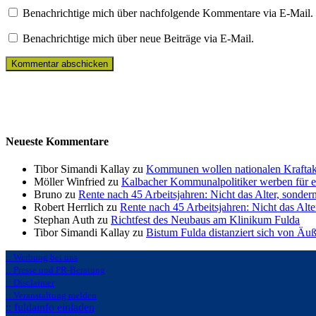
Benachrichtige mich über nachfolgende Kommentare via E-Mail.
Benachrichtige mich über neue Beiträge via E-Mail.
Neueste Kommentare
Tibor Simandi Kallay zu
Kommunen wollen nationalen Kraftak
Möller Winfried zu
Kalbacher Kommunalpolitiker werben für 
Bruno zu
Rente nach 45 Arbeitsjahren: Nicht das Alter, sonder
Robert Herrlich zu
Rente nach 45 Arbeitsjahren: Nicht das Alte
Stephan Auth zu
Richtfest des Neubaus am Klinikum Fulda
Tibor Simandi Kallay zu
Bistum Fulda distanziert sich von Äu
:: Werbung bei uns
:: Presse und PR-Beratung
:: Disclaimer
:: Veranstaltung melden
:: fuldainfo einladen