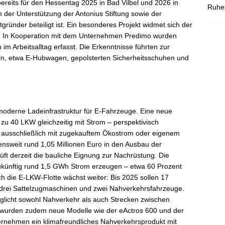
ereits für den Hessentag 2025 in Bad Vilbel und 2026 in
Ruhes
 der Unterstützung der Antonius Stiftung sowie der
nder beteiligt ist. Ein besonderes Projekt widmet sich der
n. In Kooperation mit dem Unternehmen Predimo wurden
im Arbeitsalltag erfasst. Die Erkenntnisse führten zur
ln, etwa E-Hubwagen, gepolsterten Sicherheitsschuhen und
moderne Ladeinfrastruktur für E-Fahrzeuge. Eine neue
s zu 40 LKW gleichzeitig mit Strom – perspektivisch
 ausschließlich mit zugekauftem Ökostrom oder eigenem
sweit rund 1,05 Millionen Euro in den Ausbau der
rüft derzeit die bauliche Eignung zur Nachrüstung. Die
ukünftig rund 1,5 GWh Strom erzeugen – etwa 60 Prozent
h die E-LKW-Flotte wächst weiter: Bis 2025 sollen 17
a drei Sattelzugmaschinen und zwei Nahverkehrsfahrzeuge.
glicht sowohl Nahverkehr als auch Strecken zwischen
wurden zudem neue Modelle wie der eActros 600 und der
ternehmen ein klimafreundliches Nahverkehrsprodukt mit