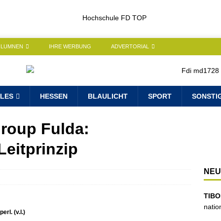
OLUMNEN
IHRE WERBUNG
ADVERTORIAL
LES
HESSEN
BLAULICHT
SPORT
SONSTI
group Fulda:
Leitprinzip
NEU
TIBO
natio
l. (v.l.)