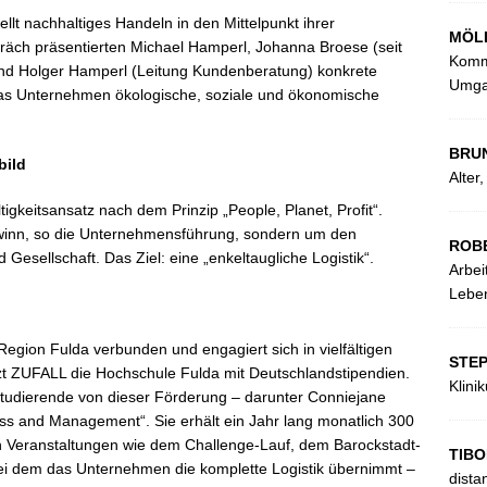
ellt nachhaltiges Handeln in den Mittelpunkt ihrer
MÖL
äch präsentierten Michael Hamperl, Johanna Broese (seit
Kommu
und Holger Hamperl (Leitung Kundenberatung) konkrete
Umga
s Unternehmen ökologische, soziale und ökonomische
BRU
bild
Alter
igkeitsansatz nach dem Prinzip „People, Planet, Profit“.
Gewinn, so die Unternehmensführung, sondern um den
ROB
 Gesellschaft. Das Ziel: eine „enkeltaugliche Logistik“.
Arbei
Leben
egion Fulda verbunden und engagiert sich in vielfältigen
STE
tzt ZUFALL die Hochschule Fulda mit Deutschlandstipendien.
Klini
Studierende von dieser Förderung – darunter Conniejane
ess and Management“. Sie erhält ein Jahr lang monatlich 300
an Veranstaltungen wie dem Challenge-Lauf, dem Barockstadt-
TIBO
ei dem das Unternehmen die komplette Logistik übernimmt –
dista