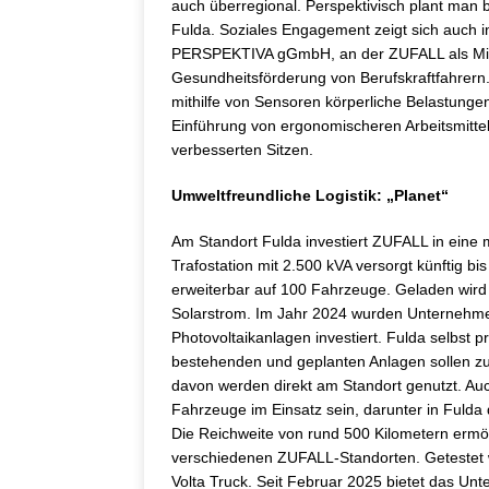
auch überregional. Perspektivisch plant man b
Fulda. Soziales Engagement zeigt sich auch in
PERSPEKTIVA gGmbH, an der ZUFALL als Mitgrü
Gesundheitsförderung von Berufskraftfahrer
mithilfe von Sensoren körperliche Belastungen 
Einführung von ergonomischeren Arbeitsmitte
verbesserten Sitzen.
Umweltfreundliche Logistik: „Planet“
Am Standort Fulda investiert ZUFALL in eine 
Trafostation mit 2.500 kVA versorgt künftig bi
erweiterbar auf 100 Fahrzeuge. Geladen wird
Solarstrom. Im Jahr 2024 wurden Unternehmen
Photovoltaikanlagen investiert. Fulda selbst p
bestehenden und geplanten Anlagen sollen z
davon werden direkt am Standort genutzt. Auc
Fahrzeuge im Einsatz sein, darunter in Fuld
Die Reichweite von rund 500 Kilometern ermö
verschiedenen ZUFALL-Standorten. Getestet 
Volta Truck. Seit Februar 2025 bietet das Un