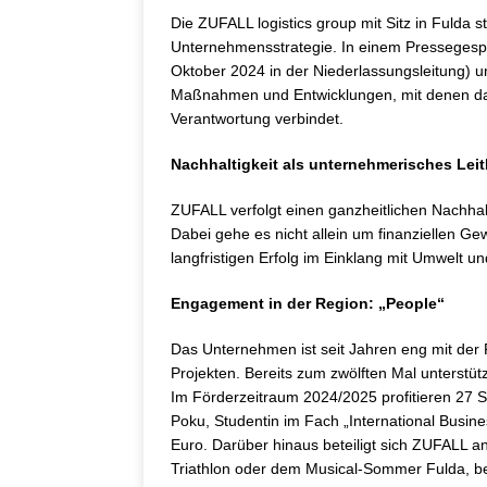
Die ZUFALL logistics group mit Sitz in Fulda st
Unternehmensstrategie. In einem Pressegespr
Oktober 2024 in der Niederlassungsleitung) 
Maßnahmen und Entwicklungen, mit denen da
Verantwortung verbindet.
Nachhaltigkeit als unternehmerisches Leit
ZUFALL verfolgt einen ganzheitlichen Nachhalt
Dabei gehe es nicht allein um finanziellen 
langfristigen Erfolg im Einklang mit Umwelt und
Engagement in der Region: „People“
Das Unternehmen ist seit Jahren eng mit der R
Projekten. Bereits zum zwölften Mal unterstü
Im Förderzeitraum 2024/2025 profitieren 27 
Poku, Studentin im Fach „International Busin
Euro. Darüber hinaus beteiligt sich ZUFALL 
Triathlon oder dem Musical-Sommer Fulda, b