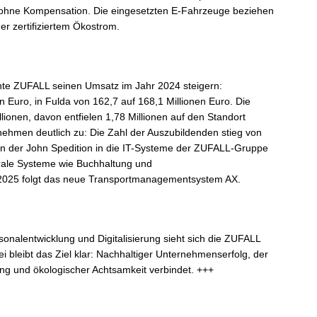
 – ohne Kompensation. Die eingesetzten E-Fahrzeuge beziehen
er zertifiziertem Ökostrom.
nte ZUFALL seinen Umsatz im Jahr 2024 steigern:
 Euro, in Fulda von 162,7 auf 168,1 Millionen Euro. Die
ionen, davon entfielen 1,78 Millionen auf den Standort
nehmen deutlich zu: Die Zahl der Auszubildenden stieg von
ion der John Spedition in die IT-Systeme der ZUFALL-Gruppe
rale Systeme wie Buchhaltung und
025 folgt das neue Transportmanagementsystem AX.
ersonalentwicklung und Digitalisierung sieht sich die ZUFALL
bei bleibt das Ziel klar: Nachhaltiger Unternehmenserfolg, der
tung und ökologischer Achtsamkeit verbindet. +++