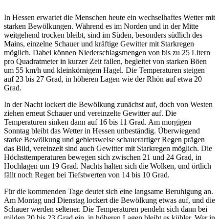
In Hessen erwartet die Menschen heute ein wechselhaftes Wetter mit
starken Bewölkungen. Während es im Norden und in der Mitte
weitgehend trocken bleibt, sind im Süden, besonders südlich des
Mains, einzelne Schauer und kräftige Gewitter mit Starkregen
möglich. Dabei können Niederschlagsmengen von bis zu 25 Litern
pro Quadratmeter in kurzer Zeit fallen, begleitet von starken Böen
um 55 km/h und kleinkörnigem Hagel. Die Temperaturen steigen
auf 23 bis 27 Grad, in höheren Lagen wie der Rhön auf etwa 20
Grad.
In der Nacht lockert die Bewölkung zunächst auf, doch von Westen
ziehen erneut Schauer und vereinzelte Gewitter auf. Die
Temperaturen sinken dann auf 16 bis 11 Grad. Am morgigen
Sonntag bleibt das Wetter in Hessen unbeständig. Überwiegend
starke Bewölkung und gebietsweise schauerartiger Regen prägen
das Bild, vereinzelt sind auch Gewitter mit Starkregen möglich. Die
Höchsttemperaturen bewegen sich zwischen 21 und 24 Grad, in
Hochlagen um 19 Grad. Nachts halten sich die Wolken, und örtlich
fällt noch Regen bei Tiefstwerten von 14 bis 10 Grad.
Für die kommenden Tage deutet sich eine langsame Beruhigung an.
Am Montag und Dienstag lockert die Bewölkung etwas auf, und die
Schauer werden seltener. Die Temperaturen pendeln sich dann bei
milden 20 bis 23 Grad ein, in höheren Lagen bleibt es kühler. Wer in