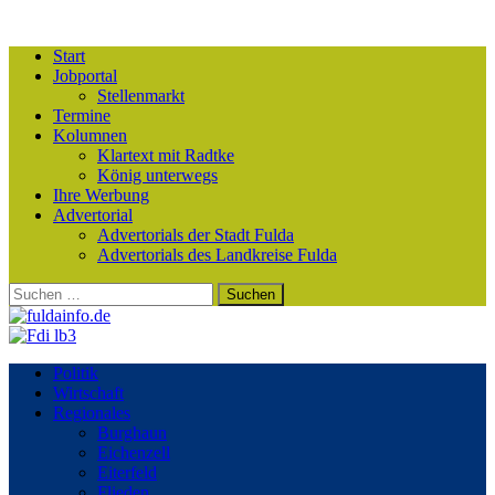
Start
Jobportal
Stellenmarkt
Termine
Kolumnen
Klartext mit Radtke
König unterwegs
Ihre Werbung
Advertorial
Advertorials der Stadt Fulda
Advertorials des Landkreise Fulda
Suchen
nach:
Politik
Wirtschaft
Regionales
Burghaun
Eichenzell
Eiterfeld
Flieden