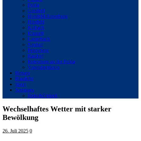
Fulda
Gersfeld
Hersfeld-Rotenburg
Hünfeld
Kalbach
Künzell
Lauterbach
Neuhof
Petersberg
Rasdorf
Rotenburg an der Fulda
Vogelsbergkreis
Hessen
Blaulicht
Sport
Sonstiges
Reise&Freizeit
Wechselhaftes Wetter mit starker
Bewölkung
26. Juli 2025
0