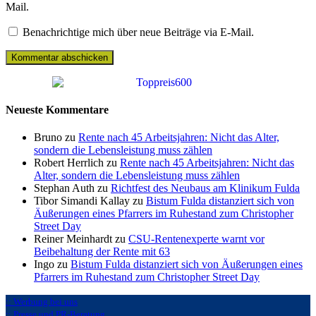
Mail.
Benachrichtige mich über neue Beiträge via E-Mail.
Neueste Kommentare
Bruno zu
Rente nach 45 Arbeitsjahren: Nicht das Alter,
sondern die Lebensleistung muss zählen
Robert Herrlich zu
Rente nach 45 Arbeitsjahren: Nicht das
Alter, sondern die Lebensleistung muss zählen
Stephan Auth zu
Richtfest des Neubaus am Klinikum Fulda
Tibor Simandi Kallay zu
Bistum Fulda distanziert sich von
Äußerungen eines Pfarrers im Ruhestand zum Christopher
Street Day
Reiner Meinhardt zu
CSU-Rentenexperte warnt vor
Beibehaltung der Rente mit 63
Ingo zu
Bistum Fulda distanziert sich von Äußerungen eines
Pfarrers im Ruhestand zum Christopher Street Day
:: Werbung bei uns
:: Presse und PR-Beratung