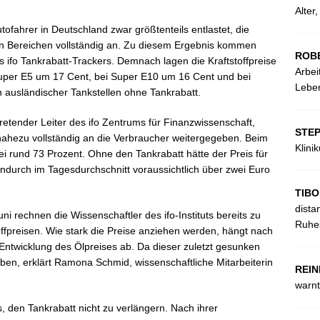
Alter
tofahrer in Deutschland zwar größtenteils entlastet, die
en Bereichen vollständig an. Zu diesem Ergebnis kommen
ROB
 ifo Tankrabatt-Trackers. Demnach lagen die Kraftstoffpreise
Arbei
uper E5 um 17 Cent, bei Super E10 um 16 Cent und bei
Leben
 ausländischer Tankstellen ohne Tankrabatt.
retender Leiter des ifo Zentrums für Finanzwissenschaft,
STE
nahezu vollständig an die Verbraucher weitergegeben. Beim
Klini
ei rund 73 Prozent. Ohne den Tankrabatt hätte der Preis für
ndurch im Tagesdurchschnitt voraussichtlich über zwei Euro
TIBO
dista
i rechnen die Wissenschaftler des ifo-Instituts bereits zu
Ruhes
offpreisen. Wie stark die Preise anziehen werden, hängt nach
Entwicklung des Ölpreises ab. Da dieser zuletzt gesunken
eben, erklärt Ramona Schmid, wissenschaftliche Mitarbeiterin
REIN
warnt
, den Tankrabatt nicht zu verlängern. Nach ihrer