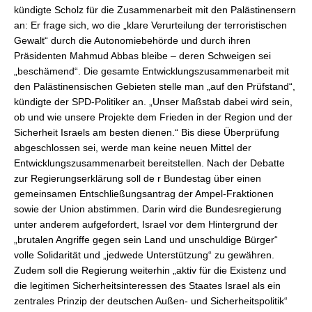
kündigte Scholz für die Zusammenarbeit mit den Palästinensern
an: Er frage sich, wo die „klare Verurteilung der terroristischen
Gewalt“ durch die Autonomiebehörde und durch ihren
Präsidenten Mahmud Abbas bleibe – deren Schweigen sei
„beschämend“. Die gesamte Entwicklungszusammenarbeit mit
den Palästinensischen Gebieten stelle man „auf den Prüfstand“,
kündigte der SPD-Politiker an. „Unser Maßstab dabei wird sein,
ob und wie unsere Projekte dem Frieden in der Region und der
Sicherheit Israels am besten dienen.“ Bis diese Überprüfung
abgeschlossen sei, werde man keine neuen Mittel der
Entwicklungszusammenarbeit bereitstellen. Nach der Debatte
zur Regierungserklärung soll de r Bundestag über einen
gemeinsamen Entschließungsantrag der Ampel-Fraktionen
sowie der Union abstimmen. Darin wird die Bundesregierung
unter anderem aufgefordert, Israel vor dem Hintergrund der
„brutalen Angriffe gegen sein Land und unschuldige Bürger“
volle Solidarität und „jedwede Unterstützung“ zu gewähren.
Zudem soll die Regierung weiterhin „aktiv für die Existenz und
die legitimen Sicherheitsinteressen des Staates Israel als ein
zentrales Prinzip der deutschen Außen- und Sicherheitspolitik“