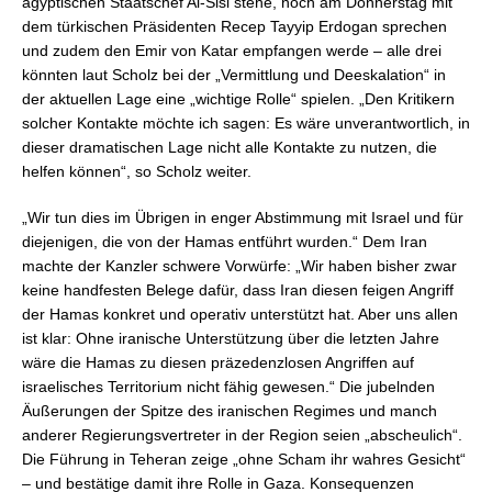
ägyptischen Staatschef Al-Sisi stehe, noch am Donnerstag mit
dem türkischen Präsidenten Recep Tayyip Erdogan sprechen
und zudem den Emir von Katar empfangen werde – alle drei
könnten laut Scholz bei der „Vermittlung und Deeskalation“ in
der aktuellen Lage eine „wichtige Rolle“ spielen. „Den Kritikern
solcher Kontakte möchte ich sagen: Es wäre unverantwortlich, in
dieser dramatischen Lage nicht alle Kontakte zu nutzen, die
helfen können“, so Scholz weiter.
„Wir tun dies im Übrigen in enger Abstimmung mit Israel und für
diejenigen, die von der Hamas entführt wurden.“ Dem Iran
machte der Kanzler schwere Vorwürfe: „Wir haben bisher zwar
keine handfesten Belege dafür, dass Iran diesen feigen Angriff
der Hamas konkret und operativ unterstützt hat. Aber uns allen
ist klar: Ohne iranische Unterstützung über die letzten Jahre
wäre die Hamas zu diesen präzedenzlosen Angriffen auf
israelisches Territorium nicht fähig gewesen.“ Die jubelnden
Äußerungen der Spitze des iranischen Regimes und manch
anderer Regierungsvertreter in der Region seien „abscheulich“.
Die Führung in Teheran zeige „ohne Scham ihr wahres Gesicht“
– und bestätige damit ihre Rolle in Gaza. Konsequenzen