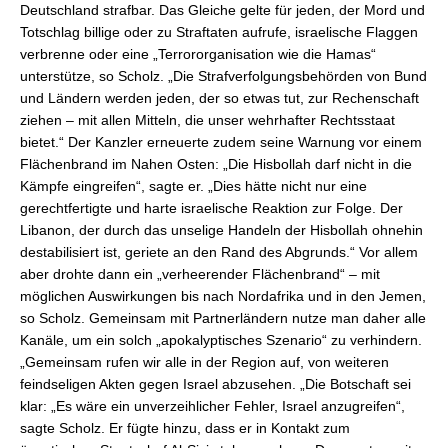
Deutschland strafbar. Das Gleiche gelte für jeden, der Mord und
Totschlag billige oder zu Straftaten aufrufe, israelische Flaggen
verbrenne oder eine „Terrororganisation wie die Hamas“
unterstütze, so Scholz. „Die Strafverfolgungsbehörden von Bund
und Ländern werden jeden, der so etwas tut, zur Rechenschaft
ziehen – mit allen Mitteln, die unser wehrhafter Rechtsstaat
bietet.“ Der Kanzler erneuerte zudem seine Warnung vor einem
Flächenbrand im Nahen Osten: „Die Hisbollah darf nicht in die
Kämpfe eingreifen“, sagte er. „Dies hätte nicht nur eine
gerechtfertigte und harte israelische Reaktion zur Folge. Der
Libanon, der durch das unselige Handeln der Hisbollah ohnehin
destabilisiert ist, geriete an den Rand des Abgrunds.“ Vor allem
aber drohte dann ein „verheerender Flächenbrand“ – mit
möglichen Auswirkungen bis nach Nordafrika und in den Jemen,
so Scholz. Gemeinsam mit Partnerländern nutze man daher alle
Kanäle, um ein solch „apokalyptisches Szenario“ zu verhindern.
„Gemeinsam rufen wir alle in der Region auf, von weiteren
feindseligen Akten gegen Israel abzusehen. „Die Botschaft sei
klar: „Es wäre ein unverzeihlicher Fehler, Israel anzugreifen“,
sagte Scholz. Er fügte hinzu, dass er in Kontakt zum