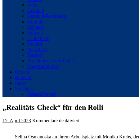
Fulda
Gersfeld
Hersfeld-Rotenburg
Hünfeld
Kalbach
Künzell
Lauterbach
Neuhof
Petersberg
Rasdorf
Rotenburg an der Fulda
Vogelsbergkreis
Hessen
Blaulicht
Sport
Sonstiges
Reise&Freizeit
„Realitäts-Check“ für den Rolli
für
15. April 2023
Kommentare deaktiviert
„Realitäts-
Check“
Selina Osmanoska an ihrem Arbeitsplatz mit Monika Krebs, d
für