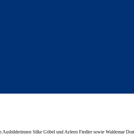
en Ausbilderinnen Silke Göbel und Ayleen Fiedler sowie Waldemar Do