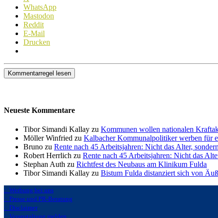
WhatsApp
Mastodon
Reddit
E-Mail
Drucken
Kommentarregel lesen
Neueste Kommentare
Tibor Simandi Kallay zu
Kommunen wollen nationalen Kraftak
Möller Winfried zu
Kalbacher Kommunalpolitiker werben für 
Bruno zu
Rente nach 45 Arbeitsjahren: Nicht das Alter, sonder
Robert Herrlich zu
Rente nach 45 Arbeitsjahren: Nicht das Alte
Stephan Auth zu
Richtfest des Neubaus am Klinikum Fulda
Tibor Simandi Kallay zu
Bistum Fulda distanziert sich von Äu
:: Werbung bei uns
:: Presse und PR-Beratung
:: Disclaimer
:: Veranstaltung melden