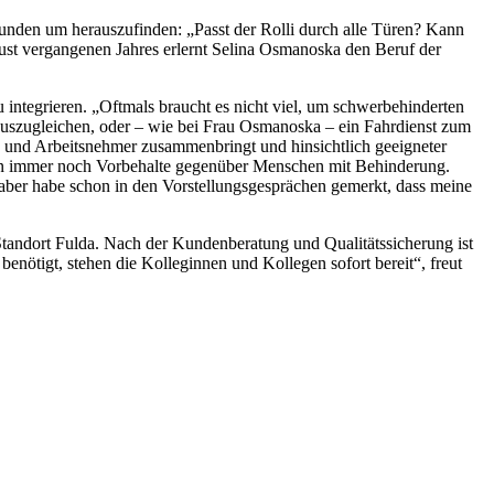
tunden um herauszufinden: „Passt der Rolli durch alle Türen? Kann
ust vergangenen Jahres erlernt Selina Osmanoska den Beruf der
u integrieren. „Oftmals braucht es nicht viel, um schwerbehinderten
auszugleichen, oder – wie bei Frau Osmanoska – ein Fahrdienst zum
en und Arbeitsnehmer zusammenbringt und hinsichtlich geeigneter
ehen immer noch Vorbehalte gegenüber Menschen mit Behinderung.
 aber habe schon in den Vorstellungsgesprächen gemerkt, dass meine
tandort Fulda. Nach der Kundenberatung und Qualitätssicherung ist
 benötigt, stehen die Kolleginnen und Kollegen sofort bereit“, freut