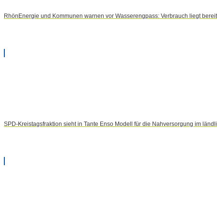
RhönEnergie und Kommunen warnen vor Wasserengpass: Verbrauch liegt bereits
SPD-Kreistagsfraktion sieht in Tante Enso Modell für die Nahversorgung im län