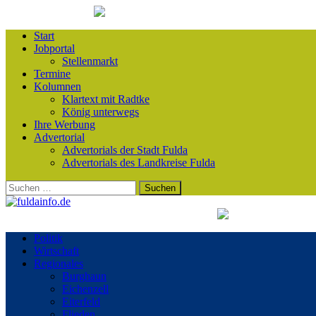
Start
Jobportal
Stellenmarkt
Termine
Kolumnen
Klartext mit Radtke
König unterwegs
Ihre Werbung
Advertorial
Advertorials der Stadt Fulda
Advertorials des Landkreise Fulda
Suchen
nach:
Politik
Wirtschaft
Regionales
Burghaun
Eichenzell
Eiterfeld
Flieden