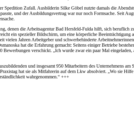
r Spedition Zufall. Ausbilderin Silke Göbel nutzte damals die Abends
 passte, und der Ausbildungsvertrag war nur noch Formsache. Seit Aug
ensache.
g, denen die Arbeitsagentur Bad Hersfeld-Fulda hilft, sich beruflich z
icht ein spezieller Bildschirm, um eine körperliche Beeinträchtigung 
 seit vielen Jahren Arbeitgeber und schwerbehinderte Arbeitnehmerinn
 Osmanoska hat die Erfahrung gemacht: Seitens einiger Betriebe best
s 30 Bewerbungen verschickt. „Ich wurde zwar ein paar Mal eingeladen,
 Auszubildenden und insgesamt 950 Mitarbeitern des Unternehmens am S
 Praxistag hat sie als Mitfahrerin auf dem Lkw absolviert. „Wo sie Hilfe
verständlichkeit wahrgenommen.“ +++