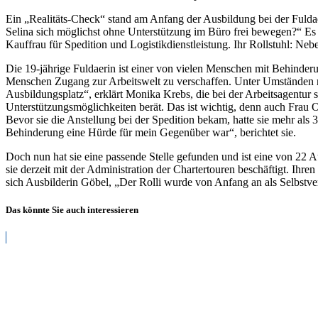
den
Ein „Realitäts-Check“ stand am Anfang der Ausbildung bei der Fuldae
Rolli
Selina sich möglichst ohne Unterstützung im Büro frei bewegen?“ Es
Kauffrau für Spedition und Logistikdienstleistung. Ihr Rollstuhl: Neb
Die 19-jährige Fuldaerin ist einer von vielen Menschen mit Behinderun
Menschen Zugang zur Arbeitswelt zu verschaffen. Unter Umständen re
Ausbildungsplatz“, erklärt Monika Krebs, die bei der Arbeitsagentur
Unterstützungsmöglichkeiten berät. Das ist wichtig, denn auch Frau
Bevor sie die Anstellung bei der Spedition bekam, hatte sie mehr al
Behinderung eine Hürde für mein Gegenüber war“, berichtet sie.
Doch nun hat sie eine passende Stelle gefunden und ist eine von 22
sie derzeit mit der Administration der Chartertouren beschäftigt. Ihren
sich Ausbilderin Göbel, „Der Rolli wurde von Anfang an als Selbst
Das könnte Sie auch interessieren