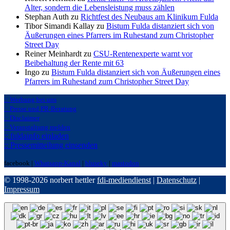
Alter, sondern die Lebensleistung muss zählen
Stephan Auth zu
Richtfest des Neubaus am Klinikum Fulda
Tibor Simandi Kallay zu
Bistum Fulda distanziert sich von
Äußerungen eines Pfarrers im Ruhestand zum Christopher
Street Day
Reiner Meinhardt zu
CSU-Rentenexperte warnt vor
Beibehaltung der Rente mit 63
Ingo zu
Bistum Fulda distanziert sich von Äußerungen eines
Pfarrers im Ruhestand zum Christopher Street Day
:: Werbung bei uns
:: Presse und PR-Beratung
:: Disclaimer
:: Veranstaltung melden
:: fuldainfo einladen
:: Pressemitteilung einsenden
facebook |
Whatsapp-Kanal
|
bluseky
|
mastodon
© 1998-2026 norbert hettler
fdi-mediendienst
|
Datenschutz
|
Impressum