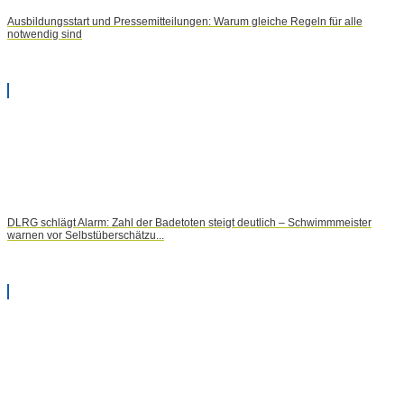
Ausbildungsstart und Pressemitteilungen: Warum gleiche Regeln für alle
notwendig sind
DLRG schlägt Alarm: Zahl der Badetoten steigt deutlich – Schwimmmeister
warnen vor Selbstüberschätzu...