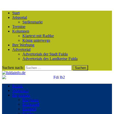
Start
Jobportal
Stellenmarkt
Termine
Kolumnen
Klartext mit Radtke
König unterwegs
Ihre Werbung
Advertorial
Advertorials der Stadt Fulda
Advertorials des Landkreise Fulda
Suchen nach:
Politik
Wirtschaft
Regionales
Burghaun
Eichenzell
Eiterfeld
Flieden