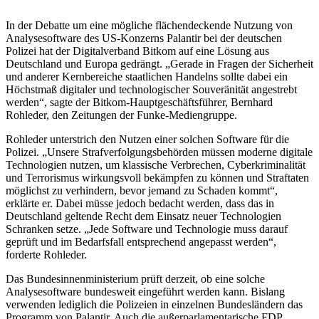
In der Debatte um eine mögliche flächendeckende Nutzung von
Analysesoftware des US-Konzerns Palantir bei der deutschen
Polizei hat der Digitalverband Bitkom auf eine Lösung aus
Deutschland und Europa gedrängt. „Gerade in Fragen der Sicherheit
und anderer Kernbereiche staatlichen Handelns sollte dabei ein
Höchstmaß digitaler und technologischer Souveränität angestrebt
werden“, sagte der Bitkom-Hauptgeschäftsführer, Bernhard
Rohleder, den Zeitungen der Funke-Mediengruppe.
Rohleder unterstrich den Nutzen einer solchen Software für die
Polizei. „Unsere Strafverfolgungsbehörden müssen moderne digitale
Technologien nutzen, um klassische Verbrechen, Cyberkriminalität
und Terrorismus wirkungsvoll bekämpfen zu können und Straftaten
möglichst zu verhindern, bevor jemand zu Schaden kommt“,
erklärte er. Dabei müsse jedoch bedacht werden, dass das in
Deutschland geltende Recht dem Einsatz neuer Technologien
Schranken setze. „Jede Software und Technologie muss darauf
geprüft und im Bedarfsfall entsprechend angepasst werden“,
forderte Rohleder.
Das Bundesinnenministerium prüft derzeit, ob eine solche
Analysesoftware bundesweit eingeführt werden kann. Bislang
verwenden lediglich die Polizeien in einzelnen Bundesländern das
Programm von Palantir. Auch die außerparlamentarische FDP