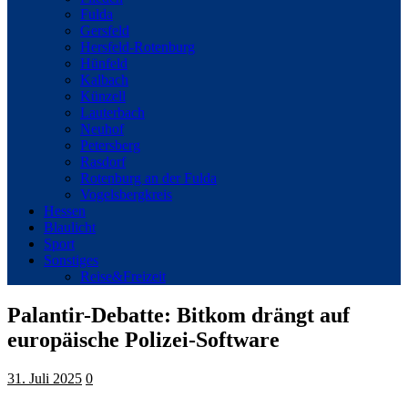
Fulda
Gersfeld
Hersfeld-Rotenburg
Hünfeld
Kalbach
Künzell
Lauterbach
Neuhof
Petersberg
Rasdorf
Rotenburg an der Fulda
Vogelsbergkreis
Hessen
Blaulicht
Sport
Sonstiges
Reise&Freizeit
Palantir-Debatte: Bitkom drängt auf
europäische Polizei-Software
31. Juli 2025
0