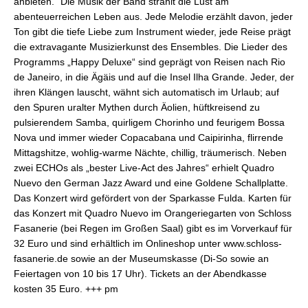
anbieten.“ Die Musik der Band strahlt die Lust am
abenteuerreichen Leben aus. Jede Melodie erzählt davon, jeder
Ton gibt die tiefe Liebe zum Instrument wieder, jede Reise prägt
die extravagante Musizierkunst des Ensembles. Die Lieder des
Programms „Happy Deluxe“ sind geprägt von Reisen nach Rio
de Janeiro, in die Ägäis und auf die Insel Ilha Grande. Jeder, der
ihren Klängen lauscht, wähnt sich automatisch im Urlaub; auf
den Spuren uralter Mythen durch Äolien, hüftkreisend zu
pulsierendem Samba, quirligem Chorinho und feurigem Bossa
Nova und immer wieder Copacabana und Caipirinha, flirrende
Mittagshitze, wohlig-warme Nächte, chillig, träumerisch. Neben
zwei ECHOs als „bester Live-Act des Jahres“ erhielt Quadro
Nuevo den German Jazz Award und eine Goldene Schallplatte.
Das Konzert wird gefördert von der Sparkasse Fulda. Karten für
das Konzert mit Quadro Nuevo im Orangeriegarten von Schloss
Fasanerie (bei Regen im Großen Saal) gibt es im Vorverkauf für
32 Euro und sind erhältlich im Onlineshop unter www.schloss-
fasanerie.de sowie an der Museumskasse (Di-So sowie an
Feiertagen von 10 bis 17 Uhr). Tickets an der Abendkasse
kosten 35 Euro. +++ pm