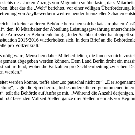
esichts des starken Zuzugs von Migranten so überlastet, dass Mitarbei
iben, über das die „Welt“ berichtet, vor einer völligen Überforderung,
etreuung von Asylbewerbern weitreichender finanzieller Schaden entst
icht. In keiner anderen Behörde herrschen solche katastrophalen Zustä
ruf“, den 40 Mitarbeiter der Abteilung Leistungsgewährung unterschrie
e Adresse der Behördenleitung. „Jeder Sachbearbeiter hat doppelt so vi
ituation 2015/2016 wiederholten sich. In dem Brief an die Behördenlei
lle pro Vollzeitkraft.“
 nötig wäre, Menschen daher Mittel erhielten, die ihnen so nicht zuste
anagement abgegeben werden können. Dem Land Berlin droht ein massive
st zut reffend, wobei die Fallzahlen pro Sachbearbeitung zwischen 150
ten werden.“
tet werden könnte, treffe aber „so pauschal nicht zu“. „Der sogenannte
eitung“, sagte die Sprecherin. „Insbesondere die vorgenommenen inter
t“, teilt die Behörde auf Anfrage mit. „Während die Anzahl derjenige
d 532 besetzten Vollzeit-Stellen ganze drei Stellen mehr als vor Begi