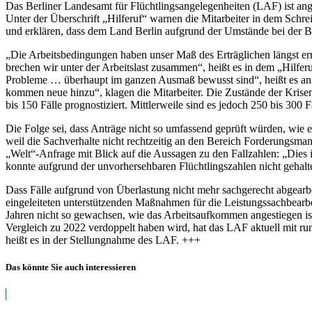
Das Berliner Landesamt für Flüchtlingsangelegenheiten (LAF) ist ang
Landesamt
Unter der Überschrift „Hilferuf“ warnen die Mitarbeiter in dem Schre
für
und erklären, dass dem Land Berlin aufgrund der Umstände bei der B
Flüchtlinge
schreiben
„Die Arbeitsbedingungen haben unser Maß des Erträglichen längst erre
Brief
brechen wir unter der Arbeitslast zusammen“, heißt es in dem „Hilfe
Probleme … überhaupt im ganzen Ausmaß bewusst sind“, heißt es an di
kommen neue hinzu“, klagen die Mitarbeiter. Die Zustände der Krisens
bis 150 Fälle prognostiziert. Mittlerweile sind es jedoch 250 bis 300 Fä
Die Folge sei, dass Anträge nicht so umfassend geprüft würden, wie es
weil die Sachverhalte nicht rechtzeitig an den Bereich Forderungsm
„Welt“-Anfrage mit Blick auf die Aussagen zu den Fallzahlen: „Dies i
konnte aufgrund der unvorhersehbaren Flüchtlingszahlen nicht gehal
Dass Fälle aufgrund von Überlastung nicht mehr sachgerecht abgearbei
eingeleiteten unterstützenden Maßnahmen für die Leistungssachbearb
Jahren nicht so gewachsen, wie das Arbeitsaufkommen angestiegen is
Vergleich zu 2022 verdoppelt haben wird, hat das LAF aktuell mit run
heißt es in der Stellungnahme des LAF. +++
Das könnte Sie auch interessieren