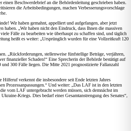
ter einen Beschwerdebrief an die Behördenleitung geschrieben haben.
 kritisieren die Arbeitsbedingungen, machen Verbesserungsvorschlage
ehe.
nde! Wir haben gemahnt, appelliert und aufgefangen, aber jetzt
ben haben. „Wir haben nicht den Eindruck, dass Ihnen die massiven
ele Fälle zu bearbeiten wie überhaupt zu schaffen sind, und täglich
tung heißt es weiter: „Ursprünglich wurden für eine Vollzeitkraft 120
hen. „Rückforderungen, stellenweise fünfstellige Beträge, verjähren,
r finanzieller Schaden!“ Eine Sprecherin der Behörde bestätigt auf
 und 300 Fälle liegen. Die Mitte 2021 prognostizierte Fallanzahl
 Hilferuf verkennt die insbesondere seit Ende letzten Jahres
nen Prozessanpassungen.“ Und weiter: „Das LAF ist in den letzten
n, die vom LAF untergebracht werden müssen, sich demnächst im
nn Ukraine-Kriegs. Dies bedarf einer Gesamtanstrengung des Senates“,