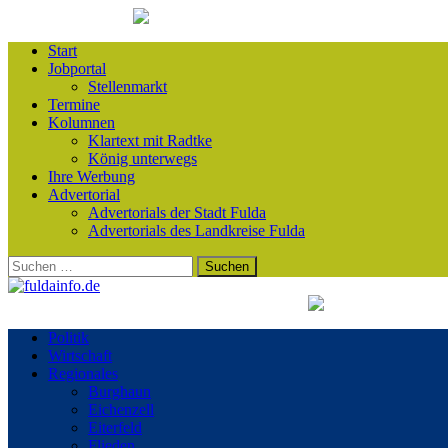
Start
Jobportal
Stellenmarkt
Termine
Kolumnen
Klartext mit Radtke
König unterwegs
Ihre Werbung
Advertorial
Advertorials der Stadt Fulda
Advertorials des Landkreise Fulda
Suchen
nach:
Politik
Wirtschaft
Regionales
Burghaun
Eichenzell
Eiterfeld
Flieden