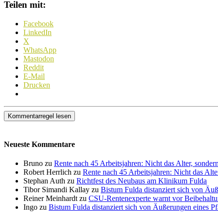
Teilen mit:
Facebook
LinkedIn
X
WhatsApp
Mastodon
Reddit
E-Mail
Drucken
Kommentarregel lesen
Neueste Kommentare
Bruno zu
Rente nach 45 Arbeitsjahren: Nicht das Alter, sonder
Robert Herrlich zu
Rente nach 45 Arbeitsjahren: Nicht das Alte
Stephan Auth zu
Richtfest des Neubaus am Klinikum Fulda
Tibor Simandi Kallay zu
Bistum Fulda distanziert sich von Äu
Reiner Meinhardt zu
CSU-Rentenexperte warnt vor Beibehaltu
Ingo zu
Bistum Fulda distanziert sich von Äußerungen eines P