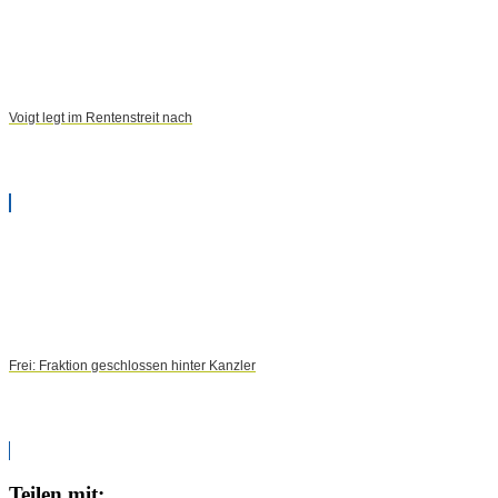
Voigt legt im Rentenstreit nach
Frei: Fraktion geschlossen hinter Kanzler
Teilen mit: