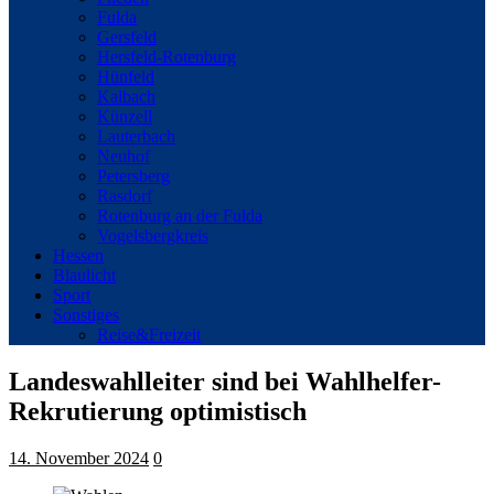
Fulda
Gersfeld
Hersfeld-Rotenburg
Hünfeld
Kalbach
Künzell
Lauterbach
Neuhof
Petersberg
Rasdorf
Rotenburg an der Fulda
Vogelsbergkreis
Hessen
Blaulicht
Sport
Sonstiges
Reise&Freizeit
Landeswahlleiter sind bei Wahlhelfer-
Rekrutierung optimistisch
14. November 2024
0