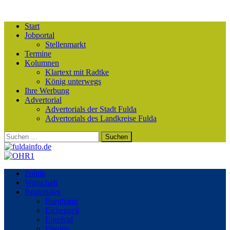
Start
Jobportal
Stellenmarkt
Termine
Kolumnen
Klartext mit Radtke
König unterwegs
Ihre Werbung
Advertorial
Advertorials der Stadt Fulda
Advertorials des Landkreise Fulda
Suchen
nach:
Politik
Wirtschaft
Regionales
Burghaun
Eichenzell
Eiterfeld
Flieden