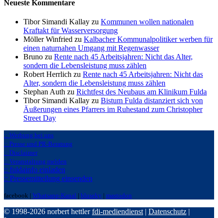
Neueste Kommentare
Tibor Simandi Kallay zu
Kommunen wollen nationalen
Kraftakt für Wasserversorgung
Möller Winfried zu
Kalbacher Kommunalpolitiker werben für
einen naturnahen Umgang mit Regenwasser
Bruno zu
Rente nach 45 Arbeitsjahren: Nicht das Alter,
sondern die Lebensleistung muss zählen
Robert Herrlich zu
Rente nach 45 Arbeitsjahren: Nicht das
Alter, sondern die Lebensleistung muss zählen
Stephan Auth zu
Richtfest des Neubaus am Klinikum Fulda
Tibor Simandi Kallay zu
Bistum Fulda distanziert sich von
Äußerungen eines Pfarrers im Ruhestand zum Christopher
Street Day
:: Werbung bei uns
:: Presse und PR-Beratung
:: Disclaimer
:: Veranstaltung melden
:: fuldainfo einladen
:: Pressemitteilung einsenden
facebook |
Whatsapp-Kanal
|
bluseky
|
mastodon
© 1998-2026 norbert hettler
fdi-mediendienst
|
Datenschutz
|