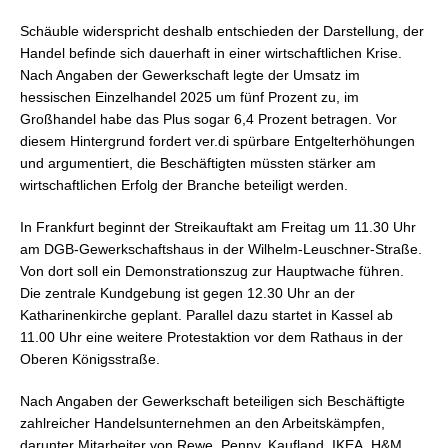
Schäuble widerspricht deshalb entschieden der Darstellung, der
Handel befinde sich dauerhaft in einer wirtschaftlichen Krise.
Nach Angaben der Gewerkschaft legte der Umsatz im
hessischen Einzelhandel 2025 um fünf Prozent zu, im
Großhandel habe das Plus sogar 6,4 Prozent betragen. Vor
diesem Hintergrund fordert ver.di spürbare Entgelterhöhungen
und argumentiert, die Beschäftigten müssten stärker am
wirtschaftlichen Erfolg der Branche beteiligt werden.
In Frankfurt beginnt der Streikauftakt am Freitag um 11.30 Uhr
am DGB-Gewerkschaftshaus in der Wilhelm-Leuschner-Straße.
Von dort soll ein Demonstrationszug zur Hauptwache führen.
Die zentrale Kundgebung ist gegen 12.30 Uhr an der
Katharinenkirche geplant. Parallel dazu startet in Kassel ab
11.00 Uhr eine weitere Protestaktion vor dem Rathaus in der
Oberen Königsstraße.
Nach Angaben der Gewerkschaft beteiligen sich Beschäftigte
zahlreicher Handelsunternehmen an den Arbeitskämpfen,
darunter Mitarbeiter von Rewe, Penny, Kaufland, IKEA, H&M,