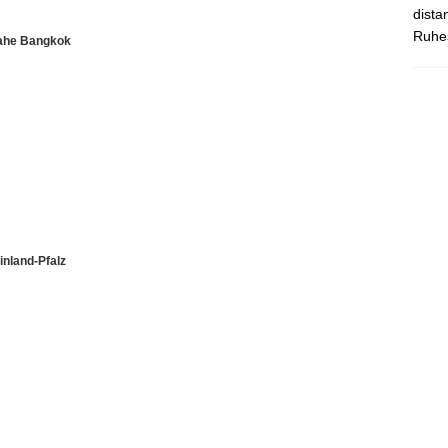
dista
Ruhes
nahe Bangkok
inland-Pfalz