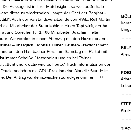
ünen-Politikerin Monika Düker mit Bezug auf Braunkohle und
k. „Die Aussage ist in ihrer Maßlosigkeit so weit außerhalb
bietet diese zu wiederholen“, sagte der Chef der Bergbau-
MÖL
 „Bild“. Auch der Vorstandsvorsitzende von RWE, Rolf Martin
Kommu
die Mitarbeiter der Braunkohle in einen Topf wirft, der hat
Umga
rat und Sprecher für 1.400 Mitarbeiter Joachim Helten
 sauer: Wir werden in einem Atemzug mit den Nazis genannt,
drüber – unsäglich!“ Monika Düker, Grünen-Fraktionschefin
BRU
n rund um den Hambacher Forst am Samstag ein Plakat mit
Alter
st immer Scheiße!“ fotografiert und es bei Twitter
: „Bunt und kreativ wird es heute.“ Nach Informationen der
er Druck, nachdem die CDU-Fraktion eine Aktuelle Stunde im
ROB
tte. Der Antrag wurde inzwischen zurückgenommen. +++
Arbei
Leben
STE
Klini
TIBO