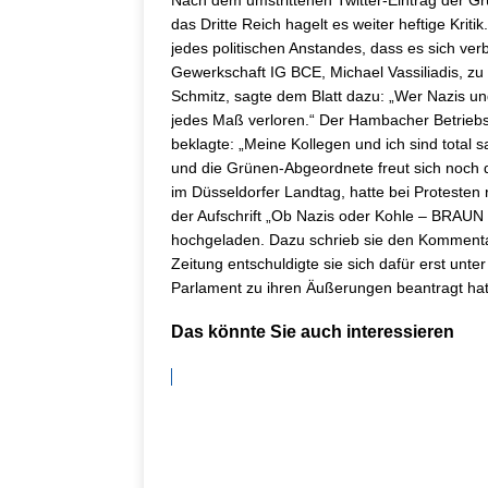
Nach dem umstrittenen Twitter-Eintrag der Gr
das Dritte Reich hagelt es weiter heftige Kriti
jedes politischen Anstandes, dass es sich ver
Gewerkschaft IG BCE, Michael Vassiliadis, zu
Schmitz, sagte dem Blatt dazu: „Wer Nazis und 
jedes Maß verloren.“ Der Hambacher Betriebs
beklagte: „Meine Kollegen und ich sind total
und die Grünen-Abgeordnete freut sich noch 
im Düsseldorfer Landtag, hatte bei Proteste
der Aufschrift „Ob Nazis oder Kohle – BRAUN i
hochgeladen. Dazu schrieb sie den Kommentar
Zeitung entschuldigte sie sich dafür erst unt
Parlament zu ihren Äußerungen beantragt ha
Das könnte Sie auch interessieren