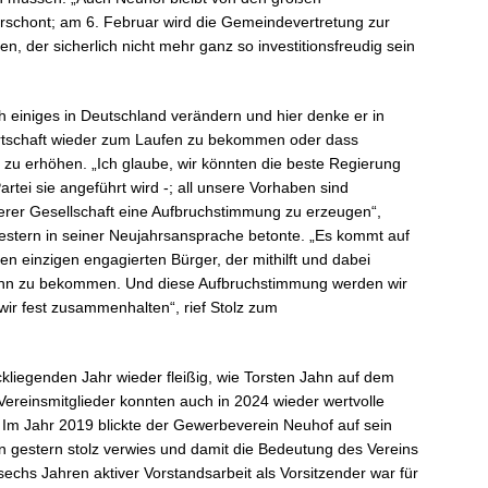
rschont; am 6. Februar wird die Gemeindevertretung zur
 der sicherlich nicht mehr ganz so investitionsfreudig sein
einiges in Deutschland verändern und hier denke er in
 Wirtschaft wieder zum Laufen zu bekommen oder dass
 zu erhöhen. „Ich glaube, wir könnten die beste Regierung
rtei sie angeführt wird -; all unsere Vorhaben sind
nserer Gesellschaft eine Aufbruchstimmung zu erzeugen“,
 gestern in seiner Neujahrsansprache betonte. „Es kommt auf
n einzigen engagierten Bürger, der mithilft und dabei
mann zu bekommen. Und diese Aufbruchstimmung werden wir
wir fest zusammenhalten“, rief Stolz zum
liegenden Jahr wieder fleißig, wie Torsten Jahn auf dem
Vereinsmitglieder konnten auch in 2024 wieder wertvolle
 Im Jahr 2019 blickte der Gewerbeverein Neuhof auf sein
n gestern stolz verwies und damit die Bedeutung des Vereins
chs Jahren aktiver Vorstandsarbeit als Vorsitzender war für