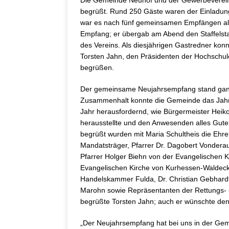
Die Gemeinde Neuhof und der Gewerbeverein 
begrüßt. Rund 250 Gäste waren der Einladun
war es nach fünf gemeinsamen Empfängen als
Empfang; er übergab am Abend den Staffelsta
des Vereins. Als diesjährigen Gastredner kon
Torsten Jahn, den Präsidenten der Hochschul
begrüßen.
Der gemeinsame Neujahrsempfang stand ganz
Zusammenhalt konnte die Gemeinde das Jahr 2
Jahr herausfordernd, wie Bürgermeister Heiko
herausstellte und den Anwesenden alles Gute 
begrüßt wurden mit Maria Schultheis die Ehre
Mandatsträger, Pfarrer Dr. Dagobert Vonder
Pfarrer Holger Biehn von der Evangelischen 
Evangelischen Kirche von Kurhessen-Waldeck, P
Handelskammer Fulda, Dr. Christian Gebhardt
Marohn sowie Repräsentanten der Rettungs- 
begrüßte Torsten Jahn; auch er wünschte den
„Der Neujahrsempfang hat bei uns in der Gem