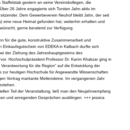
Staffelstab gestern an seine Vereinskollegen, die
ber 26 Jahre engagierte sich Torsten Jahn aktiv im
sitzender. Dem Gewerbeverein Neuhof bleibt Jahn, der seit
a) eine neue Heimat gefunden hat, weiterhin erhalten und
s wünscht, gerne beratend zur Verfügung.
hn für die gute, konstruktive Zusammenarbeit und
n Einkaufsgutschein von EDEKA in Kalbach durfte sich
 bei der Ziehung des Jahreshauptgewinns des
vor. Hochschulpräsident Professor Dr. Karim Khakzar ging in
Verantwortung für die Region“ auf die Entwicklung der
s zur heutigen Hochschule für Angewandte Wissenschaften
igen Vortrag markante Meilensteine. Im vergangenen Jahr
Bestehen.
ellen Teil der Veranstaltung, ließ man den Neujahrsempfang
nken und anregenden Gesprächen ausklingen. +++ jessica