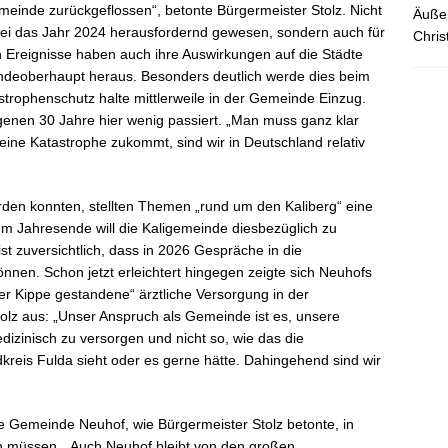
meinde zurückgeflossen“, betonte Bürgermeister Stolz. Nicht
Äußer
 sei das Jahr 2024 herausfordernd gewesen, sondern auch für
Chris
n Ereignisse haben auch ihre Auswirkungen auf die Städte
deoberhaupt heraus. Besonders deutlich werde dies beim
rophenschutz halte mittlerweile in der Gemeinde Einzug.
enen 30 Jahre hier wenig passiert. „Man muss ganz klar
 eine Katastrophe zukommt, sind wir in Deutschland relativ
erden konnten, stellten Themen „rund um den Kaliberg“ eine
m Jahresende will die Kaligemeinde diesbezüglich zu
 zuversichtlich, dass in 2026 Gespräche in die
nnen. Schon jetzt erleichtert hingegen zeigte sich Neuhofs
der Kippe gestandene“ ärztliche Versorgung in der
tolz aus: „Unser Anspruch als Gemeinde ist es, unsere
dizinisch zu versorgen und nicht so, wie das die
kreis Fulda sieht oder es gerne hätte. Dahingehend sind wir
e Gemeinde Neuhof, wie Bürgermeister Stolz betonte, in
n müssen. „Auch Neuhof bleibt von den großen