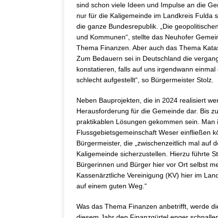
sind schon viele Ideen und Impulse an die Ge
nur für die Kaligemeinde im Landkreis Fulda
die ganze Bundesrepublik. „Die geopolitische
und Kommunen“, stellte das Neuhofer Gemein
Thema Finanzen. Aber auch das Thema Katast
Zum Bedauern sei in Deutschland die vergang
konstatieren, falls auf uns irgendwann einmal
schlecht aufgestellt“, so Bürgermeister Stolz.
Neben Bauprojekten, die in 2024 realisiert w
Herausforderung für die Gemeinde dar. Bis zu
praktikablen Lösungen gekommen sein. Man ist
Flussgebietsgemeinschaft Weser einfließen kö
Bürgermeister, die „zwischenzeitlich mal auf 
Kaligemeinde sicherzustellen. Hierzu führte S
Bürgerinnen und Bürger hier vor Ort selbst me
Kassenärztliche Vereinigung (KV) hier im Land
auf einem guten Weg.“
Was das Thema Finanzen anbetrifft, werde di
diesem Jahr den Finanzgürtel enger schnalle