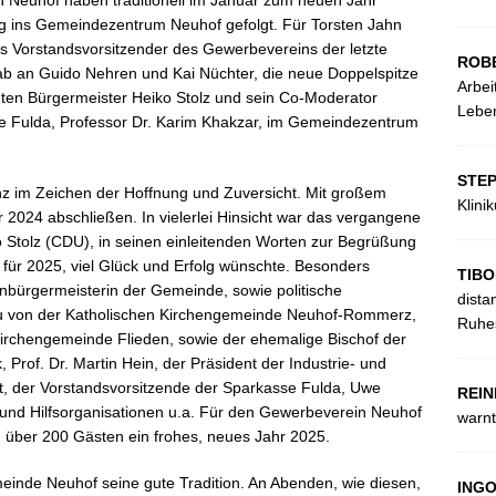
Neuhof haben traditionell im Januar zum neuen Jahr
g ins Gemeindezentrum Neuhof gefolgt. Für Torsten Jahn
 Vorstandsvorsitzender des Gewerbevereins der letzte
ROB
b an Guido Nehren und Kai Nüchter, die neue Doppelspitze
Arbei
nten Bürgermeister Heiko Stolz und sein Co-Moderator
Leben
e Fulda, Professor Dr. Karim Khakzar, im Gemeindezentrum
STE
 im Zeichen der Hoffnung und Zuversicht. Mit großem
Klini
024 abschließen. In vielerlei Hinsicht war das vergangene
 Stolz (CDU), in seinen einleitenden Worten zur Begrüßung
für 2025, viel Glück und Erfolg wünschte. Besonders
TIBO
nbürgermeisterin der Gemeinde, sowie politische
dista
au von der Katholischen Kirchengemeinde Neuhof-Rommerz,
Ruhes
Kirchengemeinde Flieden, sowie der ehemalige Bischof der
rof. Dr. Martin Hein, der Präsident der Industrie- und
, der Vorstandsvorsitzende der Sparkasse Fulda, Uwe
REIN
und Hilfsorganisationen u.a. Für den Gewerbeverein Neuhof
warnt
 über 200 Gästen ein frohes, neues Jahr 2025.
einde Neuhof seine gute Tradition. An Abenden, wie diesen,
ING