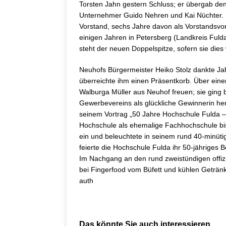
Torsten Jahn gestern Schluss; er übergab den 
Unternehmer Guido Nehren und Kai Nüchter. Ü
Vorstand, sechs Jahre davon als Vorstandsvor
einigen Jahren in Petersberg (Landkreis Fuld
steht der neuen Doppelspitze, sofern sie die
Neuhofs Bürgermeister Heiko Stolz dankte Ja
überreichte ihm einen Präsentkorb. Über eine
Walburga Müller aus Neuhof freuen; sie ging
Gewerbevereins als glückliche Gewinnerin her
seinem Vortrag „50 Jahre Hochschule Fulda – 
Hochschule als ehemalige Fachhochschule bi
ein und beleuchtete in seinem rund 40-minüt
feierte die Hochschule Fulda ihr 50-jähriges 
Im Nachgang an den rund zweistündigen offizi
bei Fingerfood vom Büfett und kühlen Geträ
auth
Das könnte Sie auch interessieren