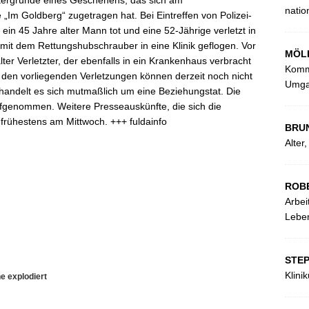
ntergründe eines Geschehens, das sich am
natio
„Im Goldberg“ zugetragen hat. Bei Eintreffen von Polizei-
ein 45 Jahre alter
Mann tot und eine 52-Jährige verletzt in
it dem Rettungshubschrauber in eine Klinik geflogen. Vor
MÖL
ter Verletzter, der ebenfalls in ein Krankenhaus verbracht
Kommu
en vorliegenden Verletzungen können derzeit noch nicht
Umga
andelt es sich mutmaßlich um eine Beziehungstat. Die
aufgenommen. Weitere Presseauskünfte, die sich die
 frühestens am Mittwoch. +++ fuldainfo
BRU
Alter
ROB
Arbei
Leben
STE
Klini
e explodiert