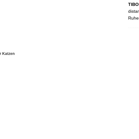
TIBO
dista
Ruhes
ür Katzen