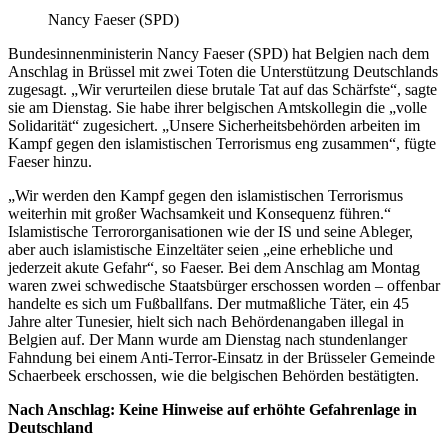
sagt
Nancy Faeser (SPD)
Belgien
nach
Bundesinnenministerin Nancy Faeser (SPD) hat Belgien nach dem
Anschlag
Anschlag in Brüssel mit zwei Toten die Unterstützung Deutschlands
Unterstützung
zugesagt. „Wir verurteilen diese brutale Tat auf das Schärfste“, sagte
zu
sie am Dienstag. Sie habe ihrer belgischen Amtskollegin die „volle
Solidarität“ zugesichert. „Unsere Sicherheitsbehörden arbeiten im
Kampf gegen den islamistischen Terrorismus eng zusammen“, fügte
Faeser hinzu.
„Wir werden den Kampf gegen den islamistischen Terrorismus
weiterhin mit großer Wachsamkeit und Konsequenz führen.“
Islamistische Terrororganisationen wie der IS und seine Ableger,
aber auch islamistische Einzeltäter seien „eine erhebliche und
jederzeit akute Gefahr“, so Faeser. Bei dem Anschlag am Montag
waren zwei schwedische Staatsbürger erschossen worden – offenbar
handelte es sich um Fußballfans. Der mutmaßliche Täter, ein 45
Jahre alter Tunesier, hielt sich nach Behördenangaben illegal in
Belgien auf. Der Mann wurde am Dienstag nach stundenlanger
Fahndung bei einem Anti-Terror-Einsatz in der Brüsseler Gemeinde
Schaerbeek erschossen, wie die belgischen Behörden bestätigten.
Nach Anschlag: Keine Hinweise auf erhöhte Gefahrenlage in
Deutschland