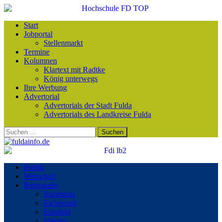
Start
Jobportal
Stellenmarkt
Termine
Kolumnen
Klartext mit Radtke
König unterwegs
Ihre Werbung
Advertorial
Advertorials der Stadt Fulda
Advertorials des Landkreise Fulda
Suchen
nach:
Politik
Wirtschaft
Regionales
Burghaun
Eichenzell
Eiterfeld
Flieden