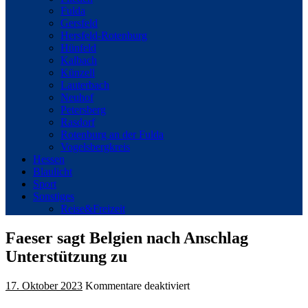
Fulda
Gersfeld
Hersfeld-Rotenburg
Hünfeld
Kalbach
Künzell
Lauterbach
Neuhof
Petersberg
Rasdorf
Rotenburg an der Fulda
Vogelsbergkreis
Hessen
Blaulicht
Sport
Sonstiges
Reise&Freizeit
Faeser sagt Belgien nach Anschlag
Unterstützung zu
für
17. Oktober 2023
Kommentare deaktiviert
Faeser