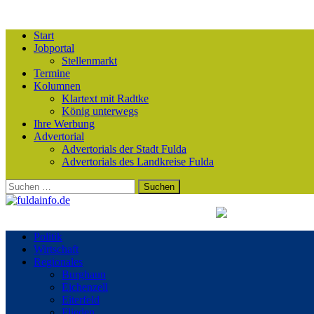
Start
Jobportal
Stellenmarkt
Termine
Kolumnen
Klartext mit Radtke
König unterwegs
Ihre Werbung
Advertorial
Advertorials der Stadt Fulda
Advertorials des Landkreise Fulda
Suchen
nach:
Politik
Wirtschaft
Regionales
Burghaun
Eichenzell
Eiterfeld
Flieden