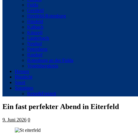
Fulda
Gersfeld
Hersfeld-Rotenburg
Hünfeld
Kalbach
Künzell
Lauterbach
Neuhof
Petersberg
Rasdorf
Rotenburg an der Fulda
Vogelsbergkreis
Hessen
Blaulicht
Sport
Sonstiges
Reise&Freizeit
Ein fast perfekter Abend in Eiterfeld
9. Juni 2026
0