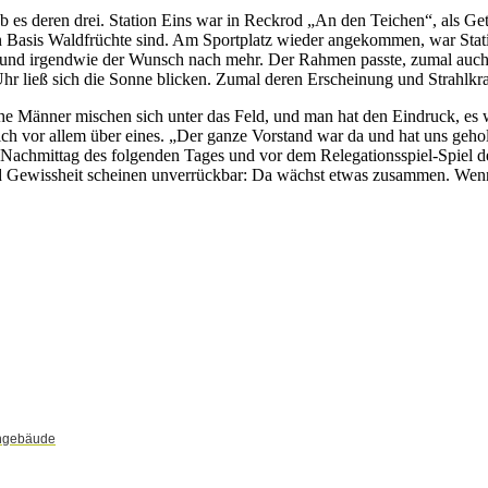
b es deren drei. Station Eins war in Reckrod „An den Teichen“, als Get
sen Basis Waldfrüchte sind. Am Sportplatz wieder angekommen, war Stat
d irgendwie der Wunsch nach mehr. Der Rahmen passte, zumal auch da
 Uhr ließ sich die Sonne blicken. Zumal deren Erscheinung und Strahlk
e Männer mischen sich unter das Feld, und man hat den Eindruck, es 
h vor allem über eines. „Der ganze Vorstand war da und hat uns geholf
 Nachmittag des folgenden Tages und vor dem Relegationsspiel-Spiel d
d Gewissheit scheinen unverrückbar: Da wächst etwas zusammen. Wen
ohngebäude