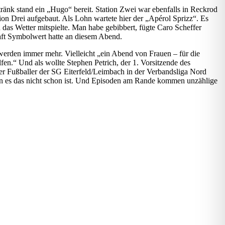
ränk stand ein „Hugo“ bereit. Station Zwei war ebenfalls in Reckrod
ion Drei aufgebaut. Als Lohn wartete hier der „Apérol Sprizz“. Es
s Wetter mitspielte. Man habe gebibbert, fügte Caro Scheffer
raft Symbolwert hatte an diesem Abend.
werden immer mehr. Vielleicht „ein Abend von Frauen – für die
en.“ Und als wollte Stephen Petrich, der 1. Vorsitzende des
er Fußballer der SG Eiterfeld/Leimbach in der Verbandsliga Nord
n es das nicht schon ist. Und Episoden am Rande kommen unzählige