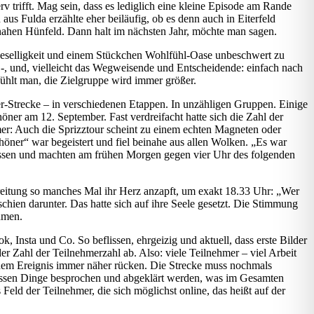
v trifft. Mag sein, dass es lediglich eine kleine Episode am Rande
us Fulda erzählte eher beiläufig, ob es denn auch in Eiterfeld
 nahen Hünfeld. Dann halt im nächsten Jahr, möchte man sagen.
, Geselligkeit und einem Stückchen Wohlfühl-Oase unbeschwert zu
 -, und, vielleicht das Wegweisende und Entscheidende: einfach nach
fühlt man, die Zielgruppe wird immer größer.
-Strecke – in verschiedenen Etappen. In unzähligen Gruppen. Einige
ner am 12. September. Fast verdreifacht hatte sich die Zahl der
mer: Auch die Sprizztour scheint zu einem echten Magneten oder
ner“ war begeistert und fiel beinahe aus allen Wolken. „Es war
ossen und machten am frühen Morgen gegen vier Uhr des folgenden
bereitung so manches Mal ihr Herz anzapft, um exakt 18.33 Uhr: „Wer
 schien darunter. Das hatte sich auf ihre Seele gesetzt. Die Stimmung
ehmen.
 Insta und Co. So beflissen, ehrgeizig und aktuell, dass erste Bilder
r Zahl der Teilnehmerzahl ab. Also: viele Teilnehmer – viel Arbeit
r dem Ereignis immer näher rücken. Die Strecke muss nochmals
üssen Dinge besprochen und abgeklärt werden, was im Gesamten
Feld der Teilnehmer, die sich möglichst online, das heißt auf der