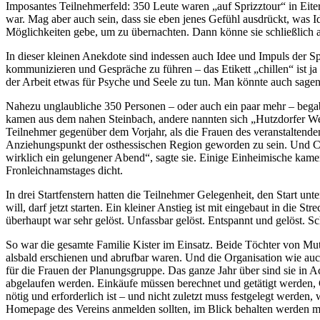
Imposantes Teilnehmerfeld: 350 Leute waren „auf Sprizztour“ in Eiter
war. Mag aber auch sein, dass sie eben jenes Gefühl ausdrückt, was Id
Möglichkeiten gebe, um zu übernachten. Dann könne sie schließlich a
In dieser kleinen Anekdote sind indessen auch Idee und Impuls der S
kommunizieren und Gespräche zu führen – das Etikett „chillen“ ist j
der Arbeit etwas für Psyche und Seele zu tun. Man könnte auch sagen
Nahezu unglaubliche 350 Personen – oder auch ein paar mehr – bega
kamen aus dem nahen Steinbach, andere nannten sich „Hutzdorfer Weib
Teilnehmer gegenüber dem Vorjahr, als die Frauen des veranstaltende
Anziehungspunkt der osthessischen Region geworden zu sein. Und Car
wirklich ein gelungener Abend“, sagte sie. Einige Einheimische ka
Fronleichnamstages dicht.
In drei Startfenstern hatten die Teilnehmer Gelegenheit, den Start u
will, darf jetzt starten. Ein kleiner Anstieg ist mit eingebaut in die 
überhaupt war sehr gelöst. Unfassbar gelöst. Entspannt und gelöst. Sc
So war die gesamte Familie Kister im Einsatz. Beide Töchter von Mutt
alsbald erschienen und abrufbar waren. Und die Organisation wie auch
für die Frauen der Planungsgruppe. Das ganze Jahr über sind sie in 
abgelaufen werden. Einkäufe müssen berechnet und getätigt werden
nötig und erforderlich ist – und nicht zuletzt muss festgelegt werden
Homepage des Vereins anmelden sollten, im Blick behalten werden mus