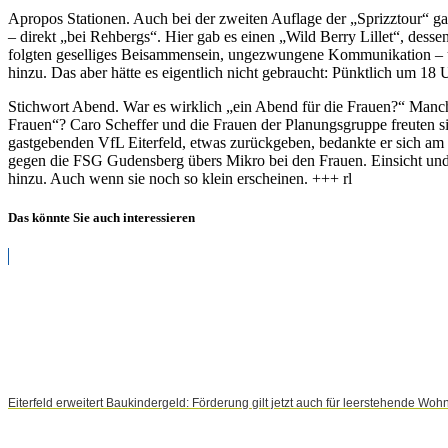
Apropos Stationen. Auch bei der zweiten Auflage der „Sprizztour“ ga
– direkt „bei Rehbergs“. Hier gab es einen „Wild Berry Lillet“, des
folgten geselliges Beisammensein, ungezwungene Kommunikation – un
hinzu. Das aber hätte es eigentlich nicht gebraucht: Pünktlich um 18
Stichwort Abend. War es wirklich „ein Abend für die Frauen?“ Manch
Frauen“? Caro Scheffer und die Frauen der Planungsgruppe freuten sic
gastgebenden VfL Eiterfeld, etwas zurückgeben, bedankte er sich am
gegen die FSG Gudensberg übers Mikro bei den Frauen. Einsicht un
hinzu. Auch wenn sie noch so klein erscheinen. +++ rl
Das könnte Sie auch interessieren
Eiterfeld erweitert Baukindergeld: Förderung gilt jetzt auch für leerstehende W