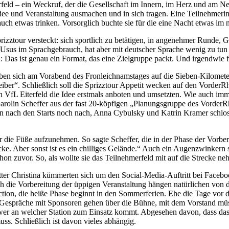
feld – ein Weckruf, der die Gesellschaft im Innern, im Herz und am Ner
ee und Veranstaltung ausmachen und in sich tragen. Eine Teilnehmerin a
uch etwas trinken. Vorsorglich buchte sie für die eine Nacht etwas im
prizztour versteckt: sich sportlich zu betätigen, in angenehmer Runde
a Usus im Sprachgebrauch, hat aber mit deutscher Sprache wenig zu tun
: Das ist genau ein Format, das eine Zielgruppe packt. Und irgendwie 
ben sich am Vorabend des Fronleichnamstages auf die Sieben-Kilometer
er“. Schließlich soll die Sprizztour Appetit wecken auf den VorderRhö
n VfL Eiterfeld die Idee erstmals anboten und umsetzten. Wie auch im
olin Scheffer aus der fast 20-köpfigen „Planungsgruppe des VorderRhö
men nach den Starts noch nach, Anna Cybulsky und Katrin Kramer schl
nter die Füße aufzunehmen. So sagte Scheffer, die in der Phase der Vor
Strecke. Aber sonst ist es ein chilliges Gelände.“ Auch ein Augenzwinkern
hon zuvor. So, als wollte sie das Teilnehmerfeld mit auf die Strecke n
er Christina kümmerten sich um den Social-Media-Auftritt bei Facebook,
 die Vorbereitung der üppigen Veranstaltung hängen natürlichen von de
Action, die heiße Phase beginnt in den Sommerferien. Ehe die Tage vo
, Gespräche mit Sponsoren gehen über die Bühne, mit dem Vorstand m
, wer an welcher Station zum Einsatz kommt. Abgesehen davon, dass das 
s. Schließlich ist davon vieles abhängig.