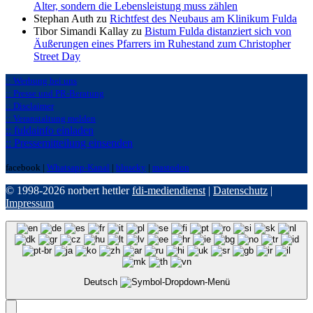
Alter, sondern die Lebensleistung muss zählen
Stephan Auth zu
Richtfest des Neubaus am Klinikum Fulda
Tibor Simandi Kallay zu
Bistum Fulda distanziert sich von
Äußerungen eines Pfarrers im Ruhestand zum Christopher
Street Day
:: Werbung bei uns
:: Presse und PR-Beratung
:: Disclaimer
:: Veranstaltung melden
:: fuldainfo einladen
:: Pressemitteilung einsenden
facebook |
Whatsapp-Kanal
|
bluseky
|
mastodon
© 1998-2026 norbert hettler
fdi-mediendienst
|
Datenschutz
|
Impressum
Deutsch