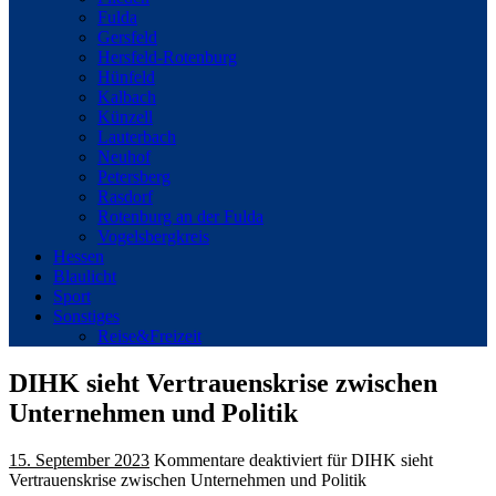
Fulda
Gersfeld
Hersfeld-Rotenburg
Hünfeld
Kalbach
Künzell
Lauterbach
Neuhof
Petersberg
Rasdorf
Rotenburg an der Fulda
Vogelsbergkreis
Hessen
Blaulicht
Sport
Sonstiges
Reise&Freizeit
DIHK sieht Vertrauenskrise zwischen
Unternehmen und Politik
15. September 2023
Kommentare deaktiviert
für DIHK sieht
Vertrauenskrise zwischen Unternehmen und Politik