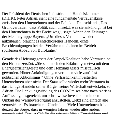
Der Präsident der Deutschen Industrie- und Handelskammer
(DIHK), Peter Adrian, sieht eine fundamentale Vertrauenskrise
zwischen den Unternehmen und der Politik in Deutschland. „Das
Grundvertrauen, dass Politik auch umsetzt, was sie ankündigt, ist bei
den Unternehmen in der Breite weg“, sagte Adrian den Zeitungen
der Mediengruppe Bayern. „Um dieses Vertrauen wieder
aufzubauen, braucht es entschlossenes Handeln, echte
Beschleunigungen bei den Verfahren und einen im Betrieb
spürbaren Abbau von Bürokratie.“
Gerade das Heizungsgesetz der Ampel-Koalition habe Vertrauen bei
den Firmen zerstört. „Sie sind nach den Erfahrungen etwa mit dem
Energieeffizienzgesetz und dem Heizungsgesetz misstrauisch
geworden. Hinter Ankündigungen vermuten viele zunächst
politischen Aktionismus.“ Ohne Verlässlichkeit investierten
Unternehmen aber nicht. Der Staat sollte wieder mehr Vertrauen in
das richtige Handeln seiner Bürger, seiner Wirtschaft entwickeln, so
Adrian. Die Lenk ungswirkung des CO2-Preises hätte nach Adrians
Auffassung ausgereicht, um schrittweise Investitionen in den
Umbau der Wärmeversorgung anzustoßen. „Jetzt sind einfach alle
verunsichert. Es braucht ein Umdenken. Viele Unternehmen haben
derzeit die Sorge, dass in wenigen Jahren wieder alles anders
geregelt wird. Das ist Gift für die wirtschaftliche Entwicklung und