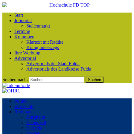
Start
Jobportal
Stellenmarkt
Termine
Kolumnen
Klartext mit Radtke
König unterwegs
Ihre Werbung
Advertorial
Advertorials der Stadt Fulda
Advertorials des Landkreise Fulda
Suchen nach:
Politik
Wirtschaft
Regionales
Burghaun
Eichenzell
Eiterfeld
Flieden