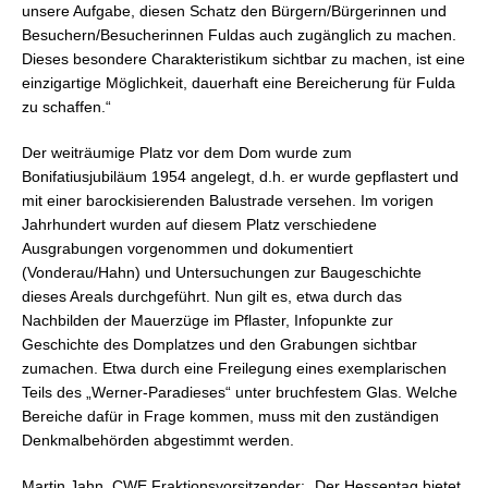
unsere Aufgabe, diesen Schatz den Bürgern/Bürgerinnen und
Besuchern/Besucherinnen Fuldas auch zugänglich zu machen.
Dieses besondere Charakteristikum sichtbar zu machen, ist eine
einzigartige Möglichkeit, dauerhaft eine Bereicherung für Fulda
zu schaffen.“
Der weiträumige Platz vor dem Dom wurde zum
Bonifatiusjubiläum 1954 angelegt, d.h. er wurde gepflastert und
mit einer barockisierenden Balustrade versehen. Im vorigen
Jahrhundert wurden auf diesem Platz verschiedene
Ausgrabungen vorgenommen und dokumentiert
(Vonderau/Hahn) und Untersuchungen zur Baugeschichte
dieses Areals durchgeführt. Nun gilt es, etwa durch das
Nachbilden der Mauerzüge im Pflaster, Infopunkte zur
Geschichte des Domplatzes und den Grabungen sichtbar
zumachen. Etwa durch eine Freilegung eines exemplarischen
Teils des „Werner-Paradieses“ unter bruchfestem Glas. Welche
Bereiche dafür in Frage kommen, muss mit den zuständigen
Denkmalbehörden abgestimmt werden.
Martin Jahn, CWE Fraktionsvorsitzender: „Der Hessentag bietet