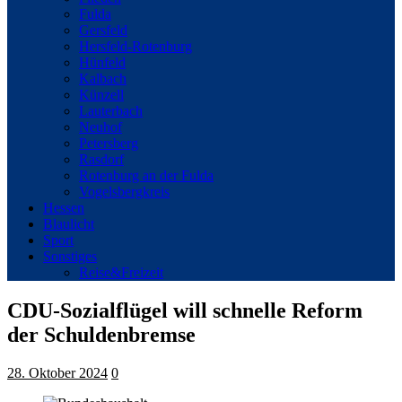
Fulda
Gersfeld
Hersfeld-Rotenburg
Hünfeld
Kalbach
Künzell
Lauterbach
Neuhof
Petersberg
Rasdorf
Rotenburg an der Fulda
Vogelsbergkreis
Hessen
Blaulicht
Sport
Sonstiges
Reise&Freizeit
CDU-Sozialflügel will schnelle Reform
der Schuldenbremse
28. Oktober 2024
0