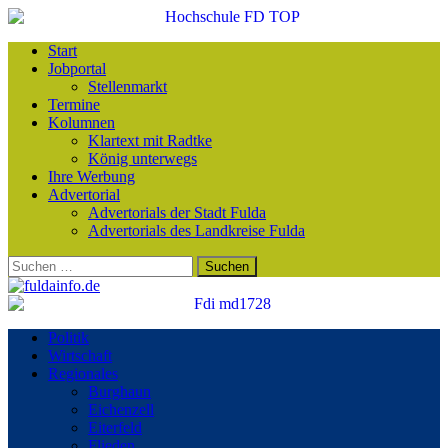
Start
Jobportal
Stellenmarkt
Termine
Kolumnen
Klartext mit Radtke
König unterwegs
Ihre Werbung
Advertorial
Advertorials der Stadt Fulda
Advertorials des Landkreise Fulda
Suchen
nach:
Politik
Wirtschaft
Regionales
Burghaun
Eichenzell
Eiterfeld
Flieden