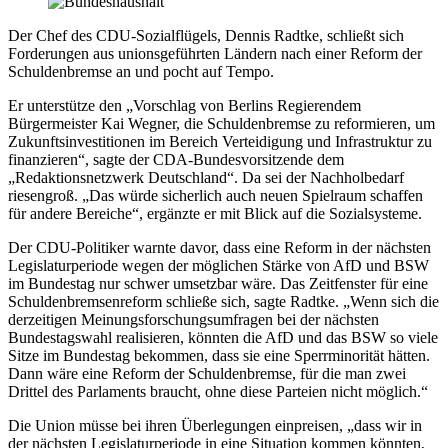
Der Chef des CDU-Sozialflügels, Dennis Radtke, schließt sich
Forderungen aus unionsgeführten Ländern nach einer Reform der
Schuldenbremse an und pocht auf Tempo.
Er unterstütze den „Vorschlag von Berlins Regierendem
Bürgermeister Kai Wegner, die Schuldenbremse zu reformieren, um
Zukunftsinvestitionen im Bereich Verteidigung und Infrastruktur zu
finanzieren“, sagte der CDA-Bundesvorsitzende dem
„Redaktionsnetzwerk Deutschland“. Da sei der Nachholbedarf
riesengroß. „Das würde sicherlich auch neuen Spielraum schaffen
für andere Bereiche“, ergänzte er mit Blick auf die Sozialsysteme.
Der CDU-Politiker warnte davor, dass eine Reform in der nächsten
Legislaturperiode wegen der möglichen Stärke von AfD und BSW
im Bundestag nur schwer umsetzbar wäre. Das Zeitfenster für eine
Schuldenbremsenreform schließe sich, sagte Radtke. „Wenn sich die
derzeitigen Meinungsforschungsumfragen bei der nächsten
Bundestagswahl realisieren, könnten die AfD und das BSW so viele
Sitze im Bundestag bekommen, dass sie eine Sperrminorität hätten.
Dann wäre eine Reform der Schuldenbremse, für die man zwei
Drittel des Parlaments braucht, ohne diese Parteien nicht möglich.“
Die Union müsse bei ihren Überlegungen einpreisen, „dass wir in
der nächsten Legislaturperiode in eine Situation kommen könnten,