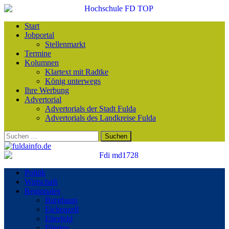
Start
Jobportal
Stellenmarkt
Termine
Kolumnen
Klartext mit Radtke
König unterwegs
Ihre Werbung
Advertorial
Advertorials der Stadt Fulda
Advertorials des Landkreise Fulda
Suchen
nach:
Politik
Wirtschaft
Regionales
Burghaun
Eichenzell
Eiterfeld
Flieden