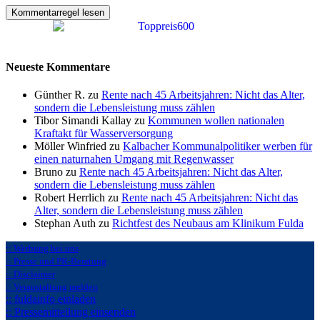
Kommentarregel lesen
Neueste Kommentare
Günther R. zu
Rente nach 45 Arbeitsjahren: Nicht das Alter,
sondern die Lebensleistung muss zählen
Tibor Simandi Kallay zu
Kommunen wollen nationalen
Kraftakt für Wasserversorgung
Möller Winfried zu
Kalbacher Kommunalpolitiker werben für
einen naturnahen Umgang mit Regenwasser
Bruno zu
Rente nach 45 Arbeitsjahren: Nicht das Alter,
sondern die Lebensleistung muss zählen
Robert Herrlich zu
Rente nach 45 Arbeitsjahren: Nicht das
Alter, sondern die Lebensleistung muss zählen
Stephan Auth zu
Richtfest des Neubaus am Klinikum Fulda
:: Werbung bei uns
:: Presse und PR-Beratung
:: Disclaimer
:: Veranstaltung melden
:: fuldainfo einladen
:: Pressemitteilung einsenden