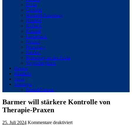
Fulda
Gersfeld
Hersfeld-Rotenburg
Hünfeld
Kalbach
Künzell
Lauterbach
Neuhof
Petersberg
Rasdorf
Rotenburg an der Fulda
Vogelsbergkreis
Hessen
Blaulicht
Sport
Sonstiges
Reise&Freizeit
Barmer will stärkere Kontrolle von
Therapie-Praxen
für
25. Juli 2024
Kommentare deaktiviert
Barmer