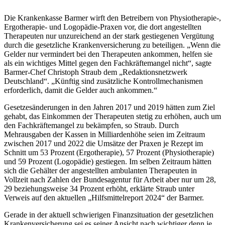
will
stärkere
Die Krankenkasse Barmer wirft den Betreibern von Physiotherapie-,
Kontrolle
Ergotherapie- und Logopädie-Praxen vor, die dort angestellten
von
Therapeuten nur unzureichend an der stark gestiegenen Vergütung
Therapie-
durch die gesetzliche Krankenversicherung zu beteiligen. „Wenn die
Praxen
Gelder nur vermindert bei den Therapeuten ankommen, helfen sie
als ein wichtiges Mittel gegen den Fachkräftemangel nicht“, sagte
Barmer-Chef Christoph Straub dem „Redaktionsnetzwerk
Deutschland“. „Künftig sind zusätzliche Kontrollmechanismen
erforderlich, damit die Gelder auch ankommen.“
Gesetzesänderungen in den Jahren 2017 und 2019 hätten zum Ziel
gehabt, das Einkommen der Therapeuten stetig zu erhöhen, auch um
den Fachkräftemangel zu bekämpfen, so Straub. Durch
Mehrausgaben der Kassen in Milliardenhöhe seien im Zeitraum
zwischen 2017 und 2022 die Umsätze der Praxen je Rezept im
Schnitt um 53 Prozent (Ergotherapie), 57 Prozent (Physiotherapie)
und 59 Prozent (Logopädie) gestiegen. Im selben Zeitraum hätten
sich die Gehälter der angestellten ambulanten Therapeuten in
Vollzeit nach Zahlen der Bundesagentur für Arbeit aber nur um 28,
29 beziehungsweise 34 Prozent erhöht, erklärte Straub unter
Verweis auf den aktuellen „Hilfsmittelreport 2024“ der Barmer.
Gerade in der aktuell schwierigen Finanzsituation der gesetzlichen
Krankenversicherung sei es seiner Ansicht nach wichtiger denn je,