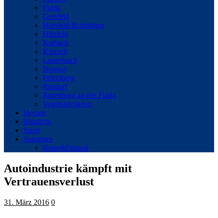
Fulda
Gersfeld
Hersfeld-Rotenburg
Hünfeld
Kalbach
Künzell
Lauterbach
Neuhof
Petersberg
Rasdorf
Rotenburg an der Fulda
Vogelsbergkreis
Hessen
Blaulicht
Sport
Sonstiges
Reise&Freizeit
Autoindustrie kämpft mit
Vertrauensverlust
31. März 2016
0