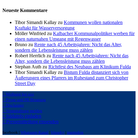
Neueste Kommentare
Tibor Simandi Kallay zu
Kommunen wollen nationalen
Kraftakt für Wasserversorgung
Möller Winfried zu
Kalbacher Kommunalpolitiker werben für
einen naturnahen Umgang mit Regenwasser
Bruno zu
Rente nach 45 Arbeitsjahren: Nicht das Alter,
sondern die Lebensleistung muss zählen
Robert Herrlich zu
Rente nach 45 Arbeitsjahren: Nicht das
Alter, sondern die Lebensleistung muss zählen
Stephan Auth zu
Richtfest des Neubaus am Klinikum Fulda
Tibor Simandi Kallay zu
Bistum Fulda distanziert sich von
Äußerungen eines Pfarrers im Ruhestand zum Christopher
Street Day
:: Werbung bei uns
:: Presse und PR-Beratung
:: Disclaimer
:: Veranstaltung melden
:: fuldainfo einladen
:: Pressemitteilung einsenden
facebook |
Whatsapp-Kanal
|
bluseky
|
mastodon