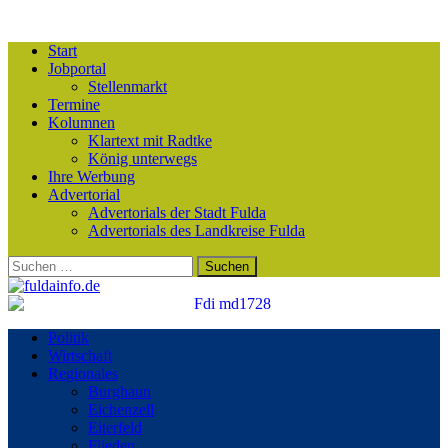
Start
Jobportal
Stellenmarkt
Termine
Kolumnen
Klartext mit Radtke
König unterwegs
Ihre Werbung
Advertorial
Advertorials der Stadt Fulda
Advertorials des Landkreise Fulda
Suchen
nach:
Politik
Wirtschaft
Regionales
Burghaun
Eichenzell
Eiterfeld
Flieden