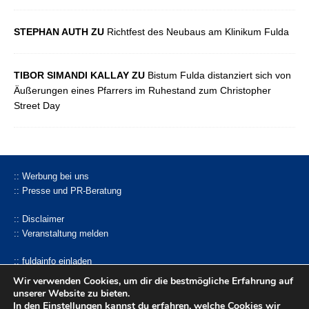
STEPHAN AUTH ZU
Richtfest des Neubaus am Klinikum Fulda
TIBOR SIMANDI KALLAY ZU
Bistum Fulda distanziert sich von
Äußerungen eines Pfarrers im Ruhestand zum Christopher
Street Day
:: Werbung bei uns
:: Presse und PR-Beratung
:: Disclaimer
:: Veranstaltung melden
:: fuldainfo einladen
:: Pressemitteilung einsenden
Wir verwenden Cookies, um dir die bestmögliche Erfahrung auf
unserer Website zu bieten.
facebook |
Whatsapp-Kanal
|
bluseky
|
mastodon
In den
Einstellungen
kannst du erfahren, welche Cookies wir