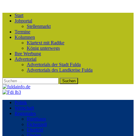
Start
Jobportal
Stellenmarkt
Termine
Kolumnen
Klartext mit Radtke
König unterwegs
Ihre Werbung
Advertorial
Advertorials der Stadt Fulda
Advertorials des Landkreise Fulda
Suchen
nach:
Politik
Wirtschaft
Regionales
Burghaun
Eichenzell
Eiterfeld
Flieden