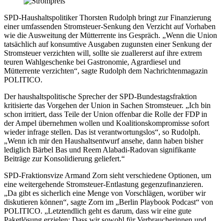
SPD-Haushaltspolitiker Thorsten Rudolph bringt zur Finanzierung
einer umfassenden Stromsteuer-Senkung den Verzicht auf Vorhaben
wie die Ausweitung der Mütterrente ins Gespräch. „Wenn die Union
tatsächlich auf konsumtive Ausgaben zugunsten einer Senkung der
Stromsteuer verzichten will, sollte sie zuallererst auf ihre extrem
teuren Wahlgeschenke bei Gastronomie, Agrardiesel und
Mütterrente verzichten“, sagte Rudolph dem Nachrichtenmagazin
POLITICO.
Der haushaltspolitische Sprecher der SPD-Bundestagsfraktion
kritisierte das Vorgehen der Union in Sachen Stromsteuer. „Ich bin
schon irritiert, dass Teile der Union offenbar die Rolle der FDP in
der Ampel übernehmen wollen und Koalitionskompromisse sofort
wieder infrage stellen. Das ist verantwortungslos“, so Rudolph.
„Wenn ich mir den Haushaltsentwurf ansehe, dann haben bisher
lediglich Bärbel Bas und Reem Alabadi-Radovan signifikante
Beiträge zur Konsolidierung geliefert.“
SPD-Fraktionsvize Armand Zorn sieht verschiedene Optionen, um
eine weitergehende Stromsteuer-Entlastung gegenzufinanzieren.
„Da gibt es sicherlich eine Menge von Vorschlägen, worüber wir
diskutieren können“, sagte Zorn im „Berlin Playbook Podcast“ von
POLITICO. „Letztendlich geht es darum, dass wir eine gute
Paketlösung erzielen: Dass wir sowohl für Verbraucherinnen und