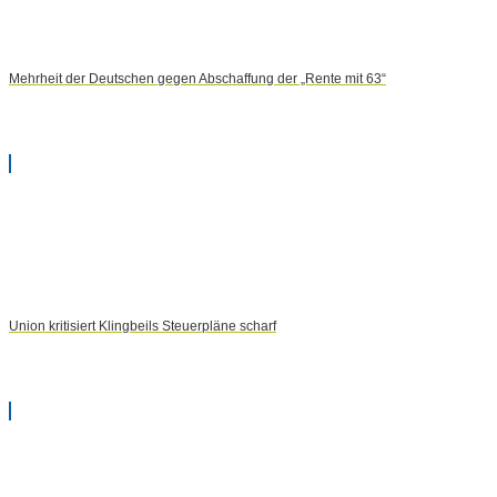
Mehrheit der Deutschen gegen Abschaffung der „Rente mit 63“
Union kritisiert Klingbeils Steuerpläne scharf