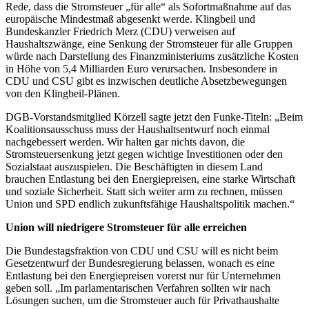
Rede, dass die Stromsteuer „für alle“ als Sofortmaßnahme auf das
europäische Mindestmaß abgesenkt werde. Klingbeil und
Bundeskanzler Friedrich Merz (CDU) verweisen auf
Haushaltszwänge, eine Senkung der Stromsteuer für alle Gruppen
würde nach Darstellung des Finanzministeriums zusätzliche Kosten
in Höhe von 5,4 Milliarden Euro verursachen. Insbesondere in
CDU und CSU gibt es inzwischen deutliche Absetzbewegungen
von den Klingbeil-Plänen.
DGB-Vorstandsmitglied Körzell sagte jetzt den Funke-Titeln: „Beim
Koalitionsausschuss muss der Haushaltsentwurf noch einmal
nachgebessert werden. Wir halten gar nichts davon, die
Stromsteuersenkung jetzt gegen wichtige Investitionen oder den
Sozialstaat auszuspielen. Die Beschäftigten in diesem Land
brauchen Entlastung bei den Energiepreisen, eine starke Wirtschaft
und soziale Sicherheit. Statt sich weiter arm zu rechnen, müssen
Union und SPD endlich zukunftsfähige Haushaltspolitik machen.“
Union will niedrigere Stromsteuer für alle erreichen
Die Bundestagsfraktion von CDU und CSU will es nicht beim
Gesetzentwurf der Bundesregierung belassen, wonach es eine
Entlastung bei den Energiepreisen vorerst nur für Unternehmen
geben soll. „Im parlamentarischen Verfahren sollten wir nach
Lösungen suchen, um die Stromsteuer auch für Privathaushalte