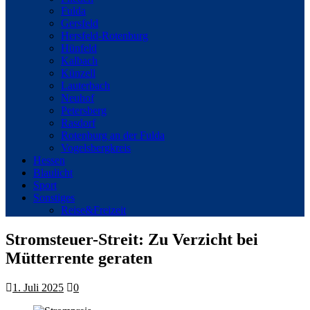
Fulda
Gersfeld
Hersfeld-Rotenburg
Hünfeld
Kalbach
Künzell
Lauterbach
Neuhof
Petersberg
Rasdorf
Rotenburg an der Fulda
Vogelsbergkreis
Hessen
Blaulicht
Sport
Sonstiges
Reise&Freizeit
Stromsteuer-Streit: Zu Verzicht bei
Mütterrente geraten
1. Juli 2025
0